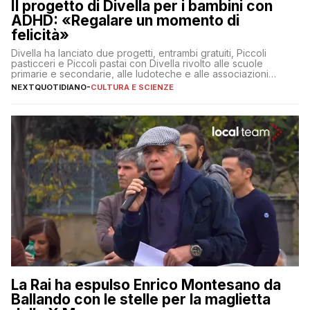
Il progetto di Divella per i bambini con
ADHD: «Regalare un momento di
felicità»
Divella ha lanciato due progetti, entrambi gratuiti, Piccoli
pasticceri e Piccoli pastai con Divella rivolto alle scuole
primarie e secondarie, alle ludoteche e alle associazioni
pugliesi che si occupano di bambini con ADHD
NEXTQUOTIDIANO
-
CULTURA E SCIENZE
La Rai ha espulso Enrico Montesano da
Ballando con le stelle per la maglietta