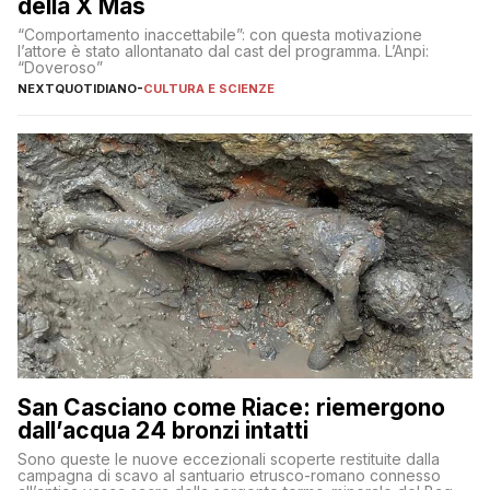
della X Mas
“Comportamento inaccettabile”: con questa motivazione
l’attore è stato allontanato dal cast del programma. L’Anpi:
“Doveroso”
NEXTQUOTIDIANO
-
CULTURA E SCIENZE
San Casciano come Riace: riemergono
dall’acqua 24 bronzi intatti
Sono queste le nuove eccezionali scoperte restituite dalla
campagna di scavo al santuario etrusco-romano connesso