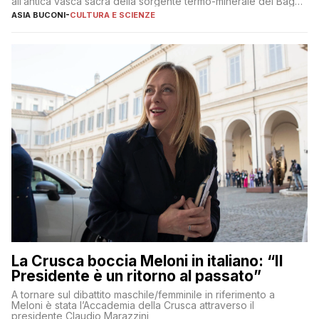
all’antica vasca sacra della sorgente termo-minerale del Bagno
Grande
ASIA BUCONI
-
CULTURA E SCIENZE
La Crusca boccia Meloni in italiano: “Il
Presidente è un ritorno al passato”
A tornare sul dibattito maschile/femminile in riferimento a
Meloni è stata l’Accademia della Crusca attraverso il
presidente Claudio Marazzini