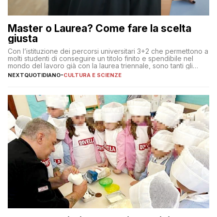
Master o Laurea? Come fare la scelta
giusta
Con l’istituzione dei percorsi universitari 3+2 che permettono a
molti studenti di conseguire un titolo finito e spendibile nel
mondo del lavoro già con la laurea triennale, sono tanti gli
interrogativi che si pongono gli studenti una volta raggiunto
NEXTQUOTIDIANO
-
CULTURA E SCIENZE
l’obiettivo di primo livello