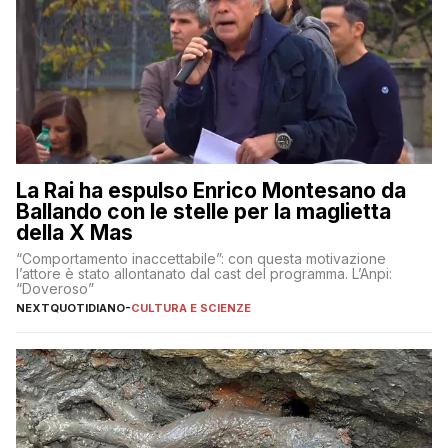
La Rai ha espulso Enrico Montesano da
Ballando con le stelle per la maglietta
della X Mas
“Comportamento inaccettabile”: con questa motivazione
l’attore è stato allontanato dal cast del programma. L’Anpi:
“Doveroso”
NEXTQUOTIDIANO
-
CULTURA E SCIENZE