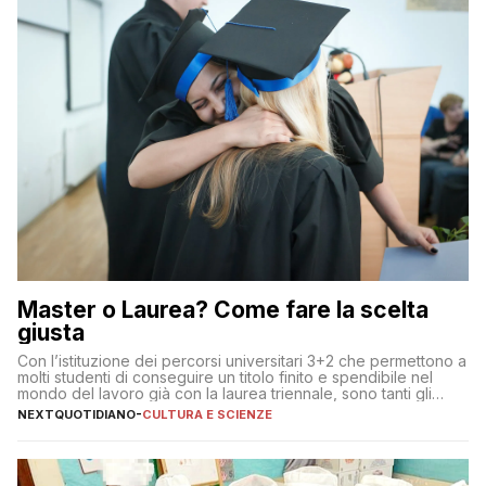
Master o Laurea? Come fare la scelta
giusta
Con l’istituzione dei percorsi universitari 3+2 che permettono a
molti studenti di conseguire un titolo finito e spendibile nel
mondo del lavoro già con la laurea triennale, sono tanti gli
interrogativi che si pongono gli studenti una volta raggiunto
NEXTQUOTIDIANO
-
CULTURA E SCIENZE
l’obiettivo di primo livello