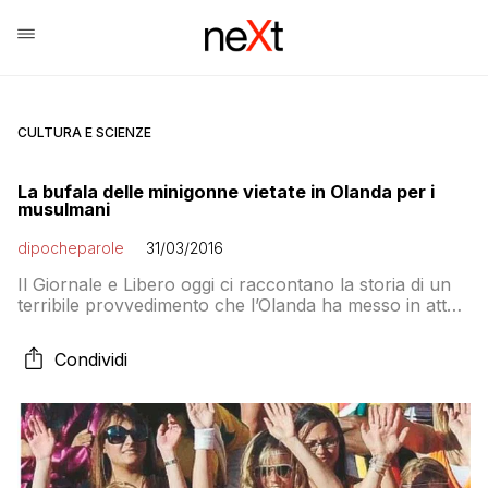
CULTURA E SCIENZE
La bufala delle minigonne vietate in Olanda per i
musulmani
dipocheparole
31/03/2016
Il Giornale e Libero oggi ci raccontano la storia di un
terribile provvedimento che l’Olanda ha messo in atto
un proditorio divieto che intacca la nostra identità
culturale: ha infatti vietato la minigonna per non
Condividi
offendere la sensibilità dei musulmani. C’è un dettaglio,
però: non è vero niente