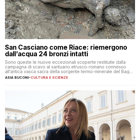
San Casciano come Riace: riemergono
dall’acqua 24 bronzi intatti
Sono queste le nuove eccezionali scoperte restituite dalla
campagna di scavo al santuario etrusco-romano connesso
all’antica vasca sacra della sorgente termo-minerale del Bagno
Grande
ASIA BUCONI
-
CULTURA E SCIENZE