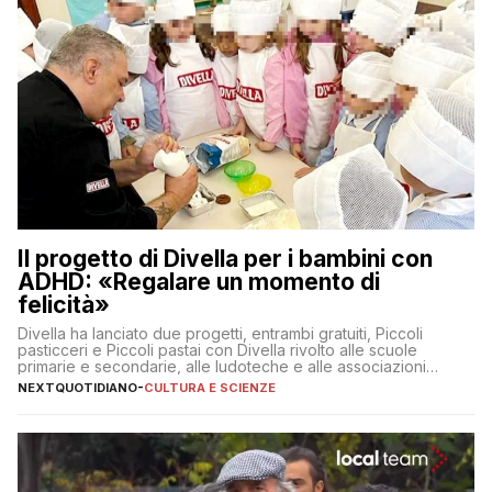
Il progetto di Divella per i bambini con
ADHD: «Regalare un momento di
felicità»
Divella ha lanciato due progetti, entrambi gratuiti, Piccoli
pasticceri e Piccoli pastai con Divella rivolto alle scuole
primarie e secondarie, alle ludoteche e alle associazioni
pugliesi che si occupano di bambini con ADHD
NEXTQUOTIDIANO
-
CULTURA E SCIENZE