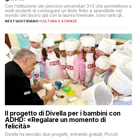
Con l’istituzione dei percorsi universitari 3+2 che permettono a
molti studenti di conseguire un titolo finito e spendibile nel
mondo del lavoro già con la laurea triennale, sono tanti gli
interrogativi che si pongono gli studenti una volta raggiunto
NEXTQUOTIDIANO
-
CULTURA E SCIENZE
l’obiettivo di primo livello
Il progetto di Divella per i bambini con
ADHD: «Regalare un momento di
felicità»
Divella ha lanciato due progetti, entrambi gratuiti, Piccoli