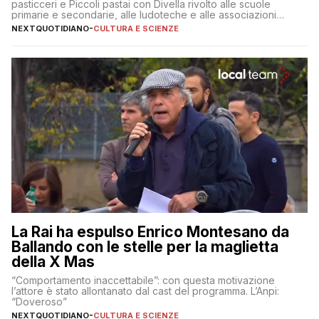
pasticceri e Piccoli pastai con Divella rivolto alle scuole
primarie e secondarie, alle ludoteche e alle associazioni
pugliesi che si occupano di bambini con ADHD
NEXTQUOTIDIANO
-
CULTURA E SCIENZE
La Rai ha espulso Enrico Montesano da
Ballando con le stelle per la maglietta
della X Mas
“Comportamento inaccettabile”: con questa motivazione
l’attore è stato allontanato dal cast del programma. L’Anpi:
“Doveroso”
NEXTQUOTIDIANO
-
CULTURA E SCIENZE