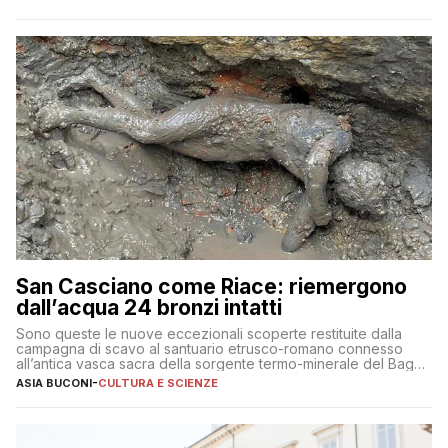
San Casciano come Riace: riemergono
dall’acqua 24 bronzi intatti
Sono queste le nuove eccezionali scoperte restituite dalla
campagna di scavo al santuario etrusco-romano connesso
all’antica vasca sacra della sorgente termo-minerale del Bagno
Grande
ASIA BUCONI
-
CULTURA E SCIENZE