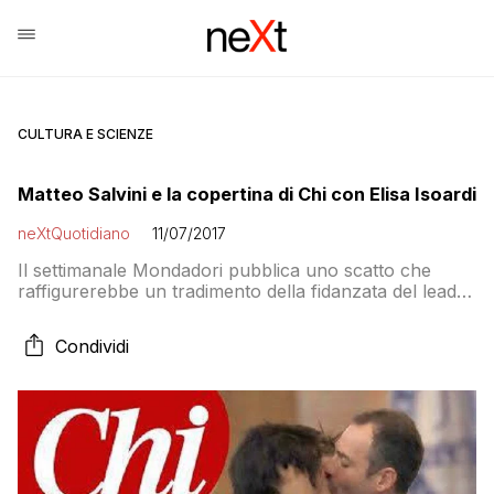
CULTURA E SCIENZE
Matteo Salvini e la copertina di Chi con Elisa Isoardi
neXtQuotidiano
11/07/2017
Il settimanale Mondadori pubblica uno scatto che
raffigurerebbe un tradimento della fidanzata del leader
della Lega. Il Giornale e TgCom rilanciano subito.
Proprio mentre si gioca la battaglia per la leadership
Condividi
del centrodestra. Coincidenze?