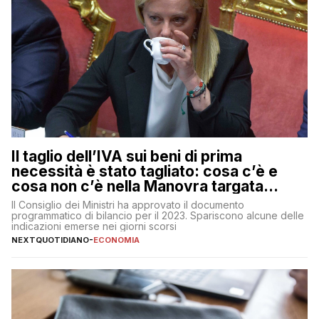
Il taglio dell’IVA sui beni di prima
necessità è stato tagliato: cosa c’è e
cosa non c’è nella Manovra targata
Meloni
Il Consiglio dei Ministri ha approvato il documento
programmatico di bilancio per il 2023. Spariscono alcune delle
indicazioni emerse nei giorni scorsi
NEXTQUOTIDIANO
-
ECONOMIA