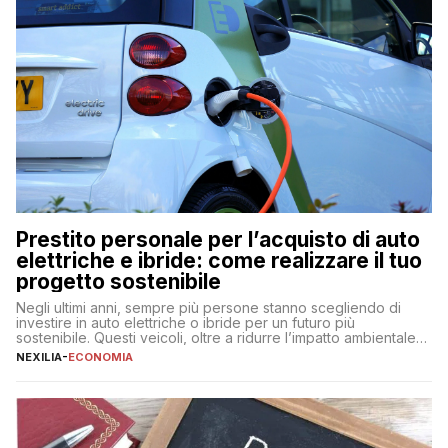
Prestito personale per l’acquisto di auto
elettriche e ibride: come realizzare il tuo
progetto sostenibile
Negli ultimi anni, sempre più persone stanno scegliendo di
investire in auto elettriche o ibride per un futuro più
sostenibile. Questi veicoli, oltre a ridurre l’impatto ambientale,
offrono vantaggi economici a lungo termine, come minori costi
NEXILIA
-
ECONOMIA
di gestione e benefici fiscali. Tuttavia, l’acquisto di un’auto
nuova rappresenta un impegno finanziario significativo. Come
fare se non […]