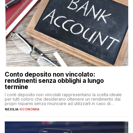
Conto deposito non vincolato:
rendimenti senza obblighi a lungo
termine
I conti deposito non vincolati rappresentano la scelta ideale
per tutti coloro che desiderano ottenere un rendimento dai
propri risparmi senza rinunciare ad utilizzarli in caso di
necessità. A differenza delle forme vincolate tradizionali,
NEXILIA
-
ECONOMIA
questa tipologia consente di accedere alle somme versate in
qualsiasi momento, offrendo un equilibrio tra sicurezza,
flessibilità e rendimento. Come funzionano […]