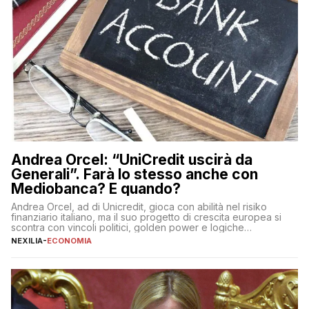
Andrea Orcel: “UniCredit uscirà da
Generali”. Farà lo stesso anche con
Mediobanca? E quando?
Andrea Orcel, ad di Unicredit, gioca con abilità nel risiko
finanziario italiano, ma il suo progetto di crescita europea si
scontra con vincoli politici, golden power e logiche
protezionistiche. Orcel e la mossa su Generali Andrea Orcel,
NEXILIA
-
ECONOMIA
ad di Unicredit, continua a sorprendere per la sua capacità di
muoversi con decisione in un contesto finanziario […]