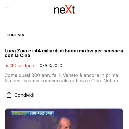
ECONOMIA
Luca Zaia e i 44 miliardi di buoni motivi per scusarsi
con la Cina
neXtQuotidiano
03/03/2020
Come quasi 800 anni fa, il Veneto è ancora in prima
fila negli scambi commerciali tra Italia e Cina. Nel primi
nove mesi del 2019 l’interscambio ammontava a oltre
4,3 miliardi, di cui 3,2 di export e 1,1 di import
Condividi