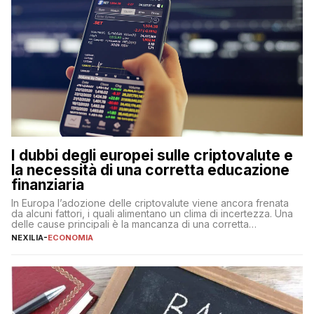
I dubbi degli europei sulle criptovalute e
la necessità di una corretta educazione
finanziaria
In Europa l’adozione delle criptovalute viene ancora frenata
da alcuni fattori, i quali alimentano un clima di incertezza. Una
delle cause principali è la mancanza di una corretta
educazione finanziaria, che impedisce ad una larga parte della
NEXILIA
-
ECONOMIA
popolazione di comprendere in modo adeguato il
funzionamento e le implicazioni di questi asset digitali. Dubbi
sulle criptovalute: […]