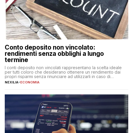
Conto deposito non vincolato:
rendimenti senza obblighi a lungo
termine
I conti deposito non vincolati rappresentano la scelta ideale
per tutti coloro che desiderano ottenere un rendimento dai
propri risparmi senza rinunciare ad utilizzarli in caso di
necessità. A differenza delle forme vincolate tradizionali,
NEXILIA
-
ECONOMIA
questa tipologia consente di accedere alle somme versate in
qualsiasi momento, offrendo un equilibrio tra sicurezza,
flessibilità e rendimento. Come funzionano […]