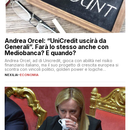
Andrea Orcel: “UniCredit uscirà da
Generali”. Farà lo stesso anche con
Mediobanca? E quando?
Andrea Orcel, ad di Unicredit, gioca con abilità nel risiko
finanziario italiano, ma il suo progetto di crescita europea si
scontra con vincoli politici, golden power e logiche
protezionistiche. Orcel e la mossa su Generali Andrea Orcel,
NEXILIA
-
ECONOMIA
ad di Unicredit, continua a sorprendere per la sua capacità di
muoversi con decisione in un contesto finanziario […]