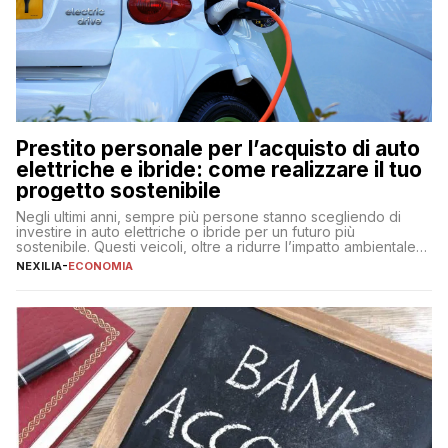
Prestito personale per l’acquisto di auto
elettriche e ibride: come realizzare il tuo
progetto sostenibile
Negli ultimi anni, sempre più persone stanno scegliendo di
investire in auto elettriche o ibride per un futuro più
sostenibile. Questi veicoli, oltre a ridurre l’impatto ambientale,
offrono vantaggi economici a lungo termine, come minori costi
NEXILIA
-
ECONOMIA
di gestione e benefici fiscali. Tuttavia, l’acquisto di un’auto
nuova rappresenta un impegno finanziario significativo. Come
fare se non […]