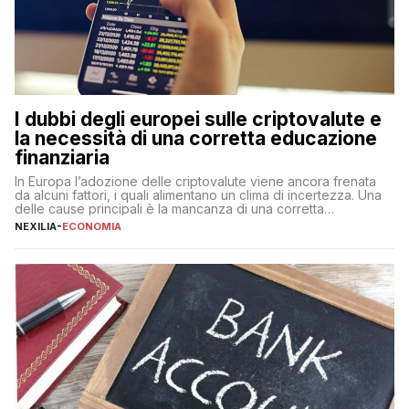
I dubbi degli europei sulle criptovalute e
la necessità di una corretta educazione
finanziaria
In Europa l’adozione delle criptovalute viene ancora frenata
da alcuni fattori, i quali alimentano un clima di incertezza. Una
delle cause principali è la mancanza di una corretta
educazione finanziaria, che impedisce ad una larga parte della
NEXILIA
-
ECONOMIA
popolazione di comprendere in modo adeguato il
funzionamento e le implicazioni di questi asset digitali. Dubbi
sulle criptovalute: […]