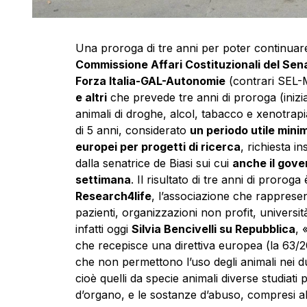
Una proroga di tre anni per poter continuare a
Commissione Affari Costituzionali del Sen
Forza Italia-GAL-Autonomie
(contrari SEL
e altri
che prevede tre anni di proroga (inizi
animali di droghe, alcol, tabacco e xenotrapi
di 5 anni, considerato
un periodo utile mini
europei per progetti di ricerca
, richiesta i
dalla senatrice de Biasi sui cui
anche il gove
settimana
. Il risultato di tre anni di prorog
Research4life
, l’associazione che rappresent
pazienti, organizzazioni non profit, università,
infatti oggi
Silvia Bencivelli su Repubblica
, 
che recepisce una direttiva europea (la 63/20
che non permettono l’uso degli animali nei due
cioè quelli da specie animali diverse studiat
d’organo, e le sostanze d’abuso, compresi a