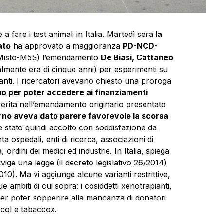
 fare i test animali in Italia. Martedì sera
la
ato
ha approvato a maggioranza
PD-NCD-
-Misto-M5S) l’emendamento
De Biasi, Cattaneo
almente era di cinque anni) per esperimenti su
anti. I ricercatori avevano chiesto una proroga
mo per poter accedere ai finanziamenti
nserita nell’emendamento originario presentato
rno aveva dato parere favorevole la scorsa
a è stato quindi accolto con soddisfazione da
a ospedali, enti di ricerca, associazioni di
 ordini dei medici ed industrie. In Italia, spiega
«vige una legge (il decreto legislativo 26/2014)
10). Ma vi aggiunge alcune varianti restrittive,
 ambiti di cui sopra: i cosiddetti xenotrapianti,
i per poter sopperire alla mancanza di donatori
lcol e tabacco».