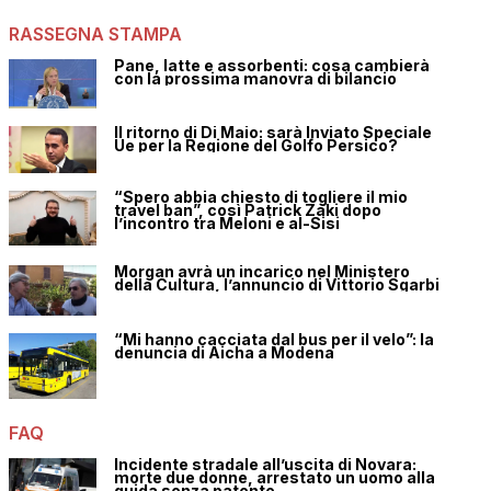
RASSEGNA STAMPA
Pane, latte e assorbenti: cosa cambierà
con la prossima manovra di bilancio
Il ritorno di Di Maio: sarà Inviato Speciale
Ue per la Regione del Golfo Persico?
“Spero abbia chiesto di togliere il mio
travel ban”, così Patrick Zaki dopo
l’incontro tra Meloni e al-Sisi
Morgan avrà un incarico nel Ministero
della Cultura, l’annuncio di Vittorio Sgarbi
“Mi hanno cacciata dal bus per il velo”: la
denuncia di Aicha a Modena
FAQ
Incidente stradale all’uscita di Novara:
morte due donne, arrestato un uomo alla
guida senza patente