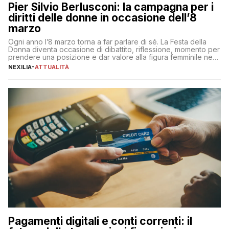
Pier Silvio Berlusconi: la campagna per i
diritti delle donne in occasione dell’8
marzo
Ogni anno l’8 marzo torna a far parlare di sé. La Festa della
Donna diventa occasione di dibattito, riflessione, momento per
prendere una posizione e dar valore alla figura femminile nella
sua complessità e crucialità. A lanciare un messaggio “forte e
NEXILIA
-
ATTUALITÀ
chiaro” quest’anno è stato anche Pier Silvio Berlusconi,
amministratore delegato di Mediaset, che ha […]
Pagamenti digitali e conti correnti: il