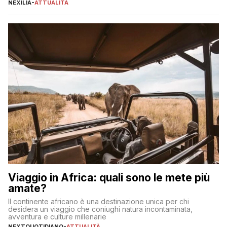
individuare quella più adatta alle proprie esigenze senza
NEXILIA
-
ATTUALITÀ
incorrere in costi nascosti? Optare per un conto zero spese
significa eliminare le spese di gestione che spesso incidono
sul […]
Viaggio in Africa: quali sono le mete più
amate?
Il continente africano è una destinazione unica per chi
desidera un viaggio che coniughi natura incontaminata,
avventura e culture millenarie
NEXTQUOTIDIANO
-
ATTUALITÀ