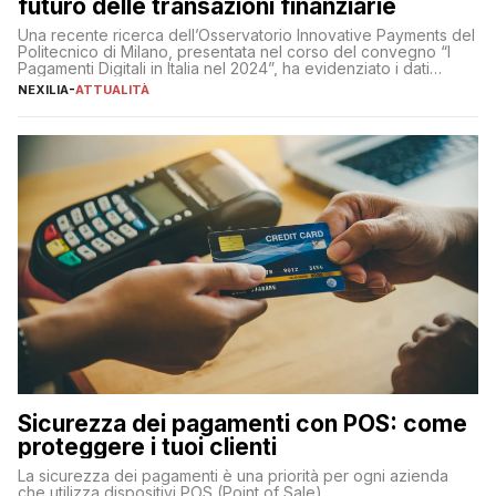
futuro delle transazioni finanziarie
Una recente ricerca dell’Osservatorio Innovative Payments del
Politecnico di Milano, presentata nel corso del convegno “I
Pagamenti Digitali in Italia nel 2024”, ha evidenziato i dati
definitivi del primo semestre 2024 relativamente alle
NEXILIA
-
ATTUALITÀ
transazioni dei pagamenti digitali con carta nel nostro Paese:
223 miliardi di euro. Si ritiene che il totale relativo ai 12 mesi […]
Sicurezza dei pagamenti con POS: come
proteggere i tuoi clienti
La sicurezza dei pagamenti è una priorità per ogni azienda
che utilizza dispositivi POS (Point of Sale).