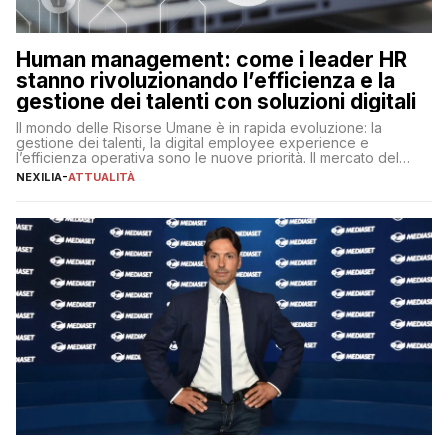
Human management: come i leader HR
stanno rivoluzionando l’efficienza e la
gestione dei talenti con soluzioni digitali
Il mondo delle Risorse Umane è in rapida evoluzione: la
gestione dei talenti, la digital employee experience e
l’efficienza operativa sono le nuove priorità. Il mercato del
lavoro, d’altra parte, è sempre più competitivo con una lotta
NEXILIA
-
ATTUALITÀ
per aggiudicarsi i talenti più validi che si intensifica e le
aspettative dei dipendenti in continua evoluzione. I […]