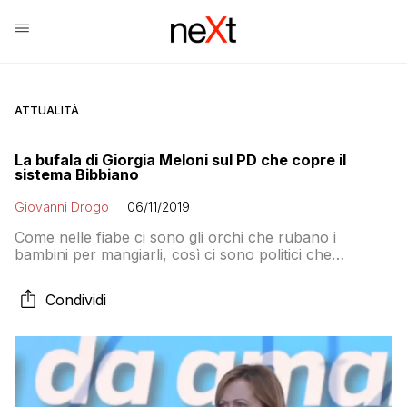
ATTUALITÀ
La bufala di Giorgia Meloni sul PD che copre il
sistema Bibbiano
Giovanni Drogo
06/11/2019
Come nelle fiabe ci sono gli orchi che rubano i
bambini per mangiarli, così ci sono politici che
strumentalizzano i bambini inventandosi di sana pianta
dichiarazioni di esponenti del Partito Democratico su
Condividi
Bibbiano. Questa volta è toccato a Giorgia Meloni, una
madre, una donna, un’italiana