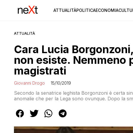
ATTUALITÀ
POLITICA
ECONOMIA
CULTU
ATTUALITÀ
Cara Lucia Borgonzoni,
non esiste. Nemmeno p
magistrati
Giovanni Drogo
15/10/2019
Secondo la senatrice leghista Borgonzoni è certa sini
anomalie che per la Lega sono ovunque. Dopo la sment
dell’Associazione dei magistrati per i minori e per la 