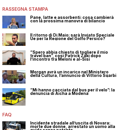
RASSEGNA STAMPA
Pane, latte e assorbenti: cosa cambierà
con la prossima manovra di bilancio
Il ritorno di Di Maio: sarà Inviato Speciale
Ue per la Regione del Golfo Persico?
“Spero abbia chiesto di togliere il mio
travel ban”, così Patrick Zaki dopo
l’incontro tra Meloni e al-Sisi
Morgan avrà un incarico nel Ministero
della Cultura, l’annuncio di Vittorio Sgarbi
“Mi hanno cacciata dal bus per il velo”: la
denuncia di Aicha a Modena
FAQ
Incidente stradale all’uscita di Novara:
morte due donne, arrestato un uomo alla
guida senza patente