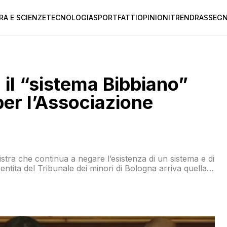
RA E SCIENZE
TECNOLOGIA
SPORT
FATTI
OPINIONI
TREND
RASSEGN
 il “sistema Bibbiano”
er l’Associazione
stra che continua a negare l’esistenza di un sistema e di
ita del Tribunale dei minori di Bologna arriva quella
famiglia. Parliamo di Bibbiano?