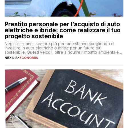
Prestito personale per l’acquisto di auto
elettriche e ibride: come realizzare il tuo
progetto sostenibile
Negli ultimi anni, sempre più persone stanno scegliendo di
investire in auto elettriche o ibride per un futuro più
sostenibile. Questi veicoli, oltre a ridurre l’impatto ambientale,
offrono vantaggi economici a lungo termine, come minori costi
NEXILIA
-
ECONOMIA
di gestione e benefici fiscali. Tuttavia, l’acquisto di un’auto
nuova rappresenta un impegno finanziario significativo. Come
fare se non […]