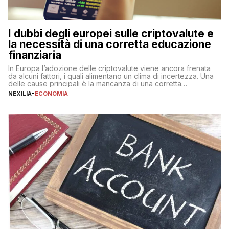
I dubbi degli europei sulle criptovalute e
la necessità di una corretta educazione
finanziaria
In Europa l’adozione delle criptovalute viene ancora frenata
da alcuni fattori, i quali alimentano un clima di incertezza. Una
delle cause principali è la mancanza di una corretta
educazione finanziaria, che impedisce ad una larga parte della
NEXILIA
-
ECONOMIA
popolazione di comprendere in modo adeguato il
funzionamento e le implicazioni di questi asset digitali. Dubbi
sulle criptovalute: […]