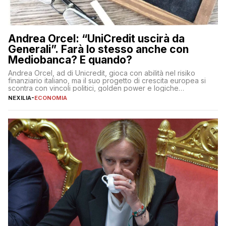
Andrea Orcel: “UniCredit uscirà da
Generali”. Farà lo stesso anche con
Mediobanca? E quando?
Andrea Orcel, ad di Unicredit, gioca con abilità nel risiko
finanziario italiano, ma il suo progetto di crescita europea si
scontra con vincoli politici, golden power e logiche
protezionistiche. Orcel e la mossa su Generali Andrea Orcel,
NEXILIA
-
ECONOMIA
ad di Unicredit, continua a sorprendere per la sua capacità di
muoversi con decisione in un contesto finanziario […]