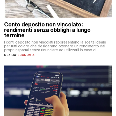
Conto deposito non vincolato:
rendimenti senza obblighi a lungo
termine
I conti deposito non vincolati rappresentano la scelta ideale
per tutti coloro che desiderano ottenere un rendimento dai
propri risparmi senza rinunciare ad utilizzarli in caso di
necessità. A differenza delle forme vincolate tradizionali,
NEXILIA
-
ECONOMIA
questa tipologia consente di accedere alle somme versate in
qualsiasi momento, offrendo un equilibrio tra sicurezza,
flessibilità e rendimento. Come funzionano […]