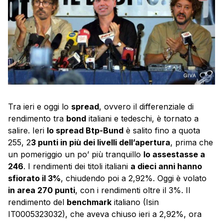
Tra ieri e oggi lo
spread
, ovvero il differenziale di
rendimento tra
bond
italiani e tedeschi, è tornato a
salire. Ieri
lo spread Btp-Bund
è salito fino a quota
255, 2
3 punti in più dei livelli dell’apertura
, prima che
un pomeriggio un po’ più tranquillo
lo assestasse a
246
. I rendimenti dei titoli italiani
a dieci anni hanno
sfiorato il 3%
, chiudendo poi a 2,92%. Oggi è volato
in area 270 punti
, con i rendimenti oltre il 3%. Il
rendimento del
benchmark
italiano (Isin
IT0005323032), che aveva chiuso ieri a 2,92%, ora