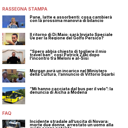
RASSEGNA STAMPA
Pane, latte e assorbenti: cosa cambierà
con la prossima manovra di bilancio
Il ritorno di Di Maio: sarà Inviato Speciale
Ue per la Regione del Golfo Persico?
“Spero abbia chiesto di togliere il mio
travel ban”, così Patrick Zaki dopo
l’incontro tra Meloni e al-Sisi
Morgan avrà un incarico nel Ministero
della Cultura, l’annuncio di Vittorio Sgarbi
“Mi hanno cacciata dal bus per il velo”: la
denuncia di Aicha a Modena
FAQ
Incidente stradale all’uscita di Novara:
morte due donne, arrestato un uomo alla