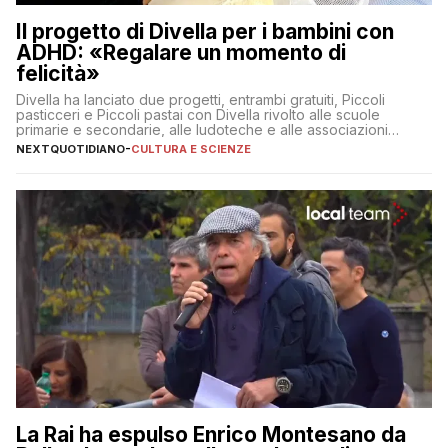
Il progetto di Divella per i bambini con
ADHD: «Regalare un momento di
felicità»
Divella ha lanciato due progetti, entrambi gratuiti, Piccoli
pasticceri e Piccoli pastai con Divella rivolto alle scuole
primarie e secondarie, alle ludoteche e alle associazioni
pugliesi che si occupano di bambini con ADHD
NEXTQUOTIDIANO
-
CULTURA E SCIENZE
La Rai ha espulso Enrico Montesano da