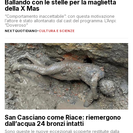
Ballando con le stelle per la maglietta
della X Mas
“Comportamento inaccettabile”: con questa motivazione
l’attore è stato allontanato dal cast del programma. L’Anpi:
“Doveroso”
NEXTQUOTIDIANO
-
CULTURA E SCIENZE
San Casciano come Riace: riemergono
dall’acqua 24 bronzi intatti
Sono queste le nuove eccezionali scoperte restituite dalla