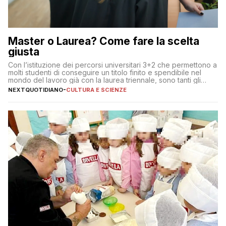
Master o Laurea? Come fare la scelta
giusta
Con l’istituzione dei percorsi universitari 3+2 che permettono a
molti studenti di conseguire un titolo finito e spendibile nel
mondo del lavoro già con la laurea triennale, sono tanti gli
interrogativi che si pongono gli studenti una volta raggiunto
NEXTQUOTIDIANO
-
CULTURA E SCIENZE
l’obiettivo di primo livello