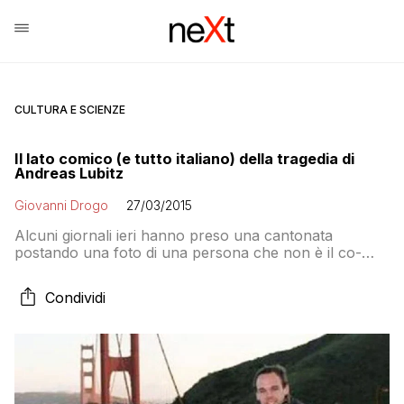
CULTURA E SCIENZE
Il lato comico (e tutto italiano) della tragedia di
Andreas Lubitz
Giovanni Drogo
27/03/2015
Alcuni giornali ieri hanno preso una cantonata
postando una foto di una persona che non è il co-
pilota dell’aereo caduto in Francia Andreas Lubitz ma
un altro Andreas, che ovviamente non c’entrava nulla
Condividi
(e che non ha nemmeno lo stesso cognome)