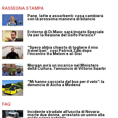
RASSEGNA STAMPA
Pane, latte e assorbenti: cosa cambierà
con la prossima manovra di bilancio
Il ritorno di Di Maio: sarà Inviato Speciale
Ue per la Regione del Golfo Persico?
“Spero abbia chiesto di togliere il mio
travel ban”, così Patrick Zaki dopo
l’incontro tra Meloni e al-Sisi
Morgan avrà un incarico nel Ministero
della Cultura, l’annuncio di Vittorio Sgarbi
“Mi hanno cacciata dal bus per il velo”: la
denuncia di Aicha a Modena
FAQ
Incidente stradale all’uscita di Novara:
morte due donne, arrestato un uomo alla
guida senza patente