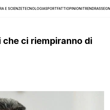
RA E SCIENZE
TECNOLOGIA
SPORT
FATTI
OPINIONI
TREND
RASSEGN
i che ci riempiranno di