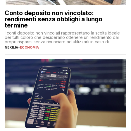
Conto deposito non vincolato:
rendimenti senza obblighi a lungo
termine
I conti deposito non vincolati rappresentano la scelta ideale
per tutti coloro che desiderano ottenere un rendimento dai
propri risparmi senza rinunciare ad utilizzarli in caso di
necessità. A differenza delle forme vincolate tradizionali,
NEXILIA
-
ECONOMIA
questa tipologia consente di accedere alle somme versate in
qualsiasi momento, offrendo un equilibrio tra sicurezza,
flessibilità e rendimento. Come funzionano […]