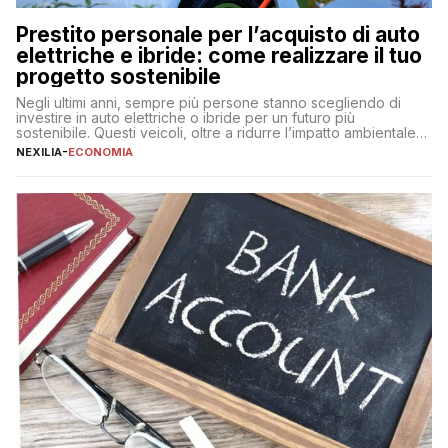
Prestito personale per l’acquisto di auto
elettriche e ibride: come realizzare il tuo
progetto sostenibile
Negli ultimi anni, sempre più persone stanno scegliendo di
investire in auto elettriche o ibride per un futuro più
sostenibile. Questi veicoli, oltre a ridurre l’impatto ambientale,
offrono vantaggi economici a lungo termine, come minori costi
NEXILIA
-
ECONOMIA
di gestione e benefici fiscali. Tuttavia, l’acquisto di un’auto
nuova rappresenta un impegno finanziario significativo. Come
fare se non […]