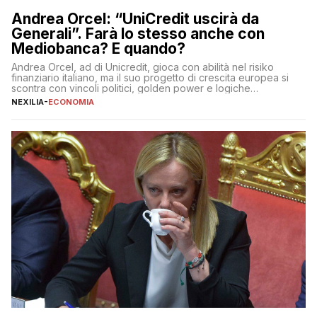
Andrea Orcel: “UniCredit uscirà da
Generali”. Farà lo stesso anche con
Mediobanca? E quando?
Andrea Orcel, ad di Unicredit, gioca con abilità nel risiko
finanziario italiano, ma il suo progetto di crescita europea si
scontra con vincoli politici, golden power e logiche
protezionistiche. Orcel e la mossa su Generali Andrea Orcel,
NEXILIA
-
ECONOMIA
ad di Unicredit, continua a sorprendere per la sua capacità di
muoversi con decisione in un contesto finanziario […]