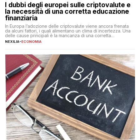
I dubbi degli europei sulle criptovalute e
la necessità di una corretta educazione
finanziaria
In Europa l’adozione delle criptovalute viene ancora frenata
da alcuni fattori, i quali alimentano un clima di incertezza. Una
delle cause principali è la mancanza di una corretta
educazione finanziaria, che impedisce ad una larga parte della
NEXILIA
-
ECONOMIA
popolazione di comprendere in modo adeguato il
funzionamento e le implicazioni di questi asset digitali. Dubbi
sulle criptovalute: […]