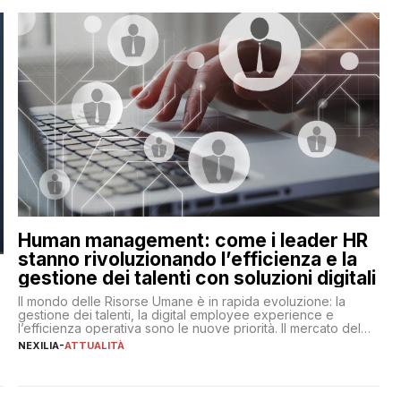
Human management: come i leader HR
stanno rivoluzionando l’efficienza e la
gestione dei talenti con soluzioni digitali
Il mondo delle Risorse Umane è in rapida evoluzione: la
gestione dei talenti, la digital employee experience e
l’efficienza operativa sono le nuove priorità. Il mercato del
lavoro, d’altra parte, è sempre più competitivo con una lotta
NEXILIA
-
ATTUALITÀ
per aggiudicarsi i talenti più validi che si intensifica e le
aspettative dei dipendenti in continua evoluzione. I […]