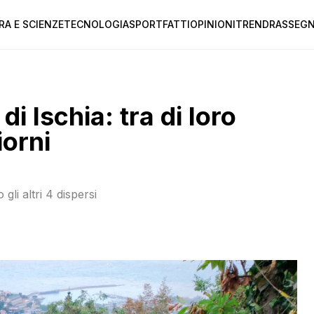
RA E SCIENZE
TECNOLOGIA
SPORT
FATTI
OPINIONI
TREND
RASSEGN
di Ischia: tra di loro
iorni
li altri 4 dispersi