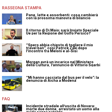
RASSEGNA STAMPA
Pane, latte e assorbenti: cosa cambierà
con la prossima manovra di bilancio
Il ritorno di Di Maio: sarà Inviato Speciale
Ue per la Regione del Golfo Persico?
“Spero abbia chiesto di togliere il mio
travel ban”, così Patrick Zaki dopo
l’incontro tra Meloni e al-Sisi
Morgan avrà un incarico nel Ministero
della Cultura, l’annuncio di Vittorio Sgarbi
“Mi hanno cacciata dal bus per il velo”: la
denuncia di Aicha a Modena
FAQ
Incidente stradale all’uscita di Novara:
morte due donne, arrestato un uomo alla
guida senza patente