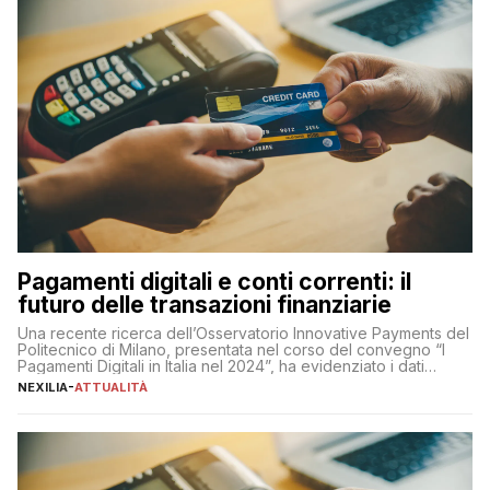
Pagamenti digitali e conti correnti: il
futuro delle transazioni finanziarie
Una recente ricerca dell’Osservatorio Innovative Payments del
Politecnico di Milano, presentata nel corso del convegno “I
Pagamenti Digitali in Italia nel 2024”, ha evidenziato i dati
definitivi del primo semestre 2024 relativamente alle
NEXILIA
-
ATTUALITÀ
transazioni dei pagamenti digitali con carta nel nostro Paese:
223 miliardi di euro. Si ritiene che il totale relativo ai 12 mesi […]