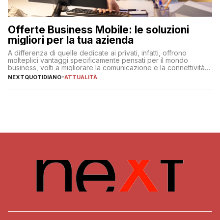
Offerte Business Mobile: le soluzioni
migliori per la tua azienda
A differenza di quelle dedicate ai privati, infatti, offrono
molteplici vantaggi specificamente pensati per il mondo
business, volti a migliorare la comunicazione e la connettività
degli utenti
NEXTQUOTIDIANO
-
ATTUALITÀ