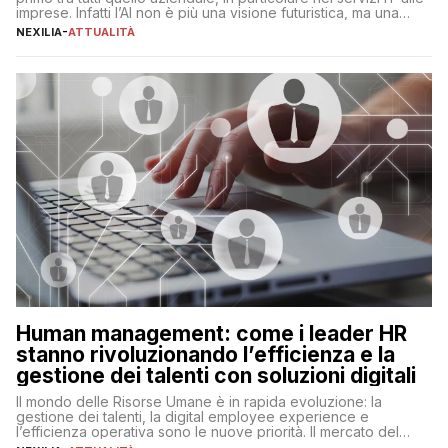
imprese. Infatti l’AI non è più una visione futuristica, ma una
realtà operativa che sta portando a un cambio significativo in
NEXILIA
-
ATTUALITÀ
ogni ambito. L’inserimento delle tecnologie di intelligenza
artificiale porta non solo all’ottimizzazione di diverse
operazioni, bensì comporta […]
Human management: come i leader HR
stanno rivoluzionando l’efficienza e la
gestione dei talenti con soluzioni digitali
Il mondo delle Risorse Umane è in rapida evoluzione: la
gestione dei talenti, la digital employee experience e
l’efficienza operativa sono le nuove priorità. Il mercato del
lavoro, d’altra parte, è sempre più competitivo con una lotta