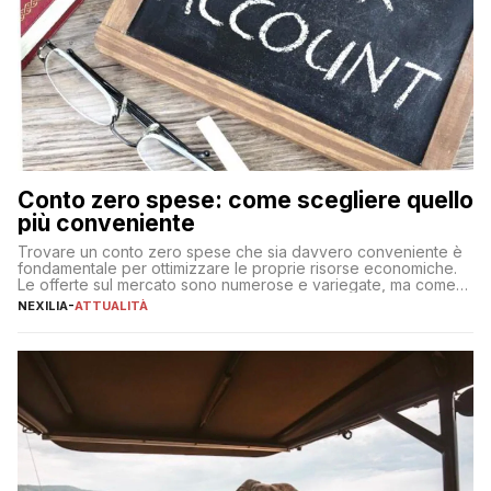
Conto zero spese: come scegliere quello
più conveniente
Trovare un conto zero spese che sia davvero conveniente è
fondamentale per ottimizzare le proprie risorse economiche.
Le offerte sul mercato sono numerose e variegate, ma come
individuare quella più adatta alle proprie esigenze senza
NEXILIA
-
ATTUALITÀ
incorrere in costi nascosti? Optare per un conto zero spese
significa eliminare le spese di gestione che spesso incidono
sul […]