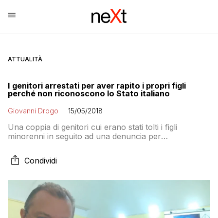
ATTUALITÀ
I genitori arrestati per aver rapito i propri figli
perché non riconoscono lo Stato italiano
Giovanni Drogo
15/05/2018
Una coppia di genitori cui erano stati tolti i figli
minorenni in seguito ad una denuncia per
maltrattamenti ha provato a “riprenderseli” rapendoli
dalla comunità protetta. Durante l’arresto hanno
Condividi
dichiarato di non riconoscere la giurisdizione dello
Stato perché sono “cittadini sovrani” ed “esseri umani
nati liberi”. Un noto blogger si nomina “procuratore
speciale internazionale” e annuncia di volerli
difendere. Storia di come un oscuro complotto è
diventato un caso di cronaca