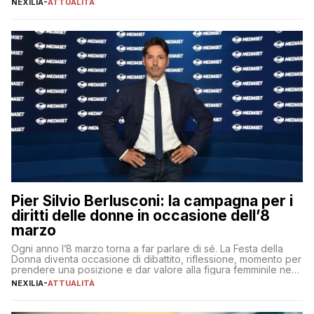
NEXILIA
-
ATTUALITÀ
per aggiudicarsi i talenti più validi che si intensifica e le
aspettative dei dipendenti in continua evoluzione. I […]
Pier Silvio Berlusconi: la campagna per i
diritti delle donne in occasione dell’8
marzo
Ogni anno l’8 marzo torna a far parlare di sé. La Festa della
Donna diventa occasione di dibattito, riflessione, momento per
prendere una posizione e dar valore alla figura femminile nella
sua complessità e crucialità. A lanciare un messaggio “forte e
NEXILIA
-
ATTUALITÀ
chiaro” quest’anno è stato anche Pier Silvio Berlusconi,
amministratore delegato di Mediaset, che ha […]