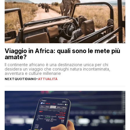
Viaggio in Africa: quali sono le mete più
amate?
Il continente africano è una destinazione unica per chi
desidera un viaggio che coniughi natura incontaminata,
avventura e culture millenarie
NEXTQUOTIDIANO
-
ATTUALITÀ