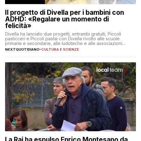
Il progetto di Divella per i bambini con
ADHD: «Regalare un momento di
felicità»
Divella ha lanciato due progetti, entrambi gratuiti, Piccoli
pasticceri e Piccoli pastai con Divella rivolto alle scuole
primarie e secondarie, alle ludoteche e alle associazioni
pugliesi che si occupano di bambini con ADHD
NEXTQUOTIDIANO
-
CULTURA E SCIENZE
La Rai ha espulso Enrico Montesano da