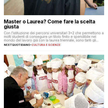
Master o Laurea? Come fare la scelta
giusta
Con l’istituzione dei percorsi universitari 3+2 che permettono a
molti studenti di conseguire un titolo finito e spendibile nel
mondo del lavoro già con la laurea triennale, sono tanti gli
interrogativi che si pongono gli studenti una volta raggiunto
NEXTQUOTIDIANO
-
CULTURA E SCIENZE
l’obiettivo di primo livello