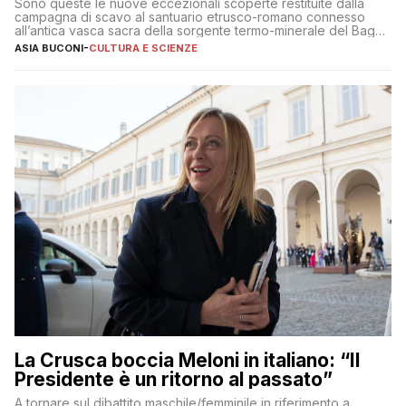
Sono queste le nuove eccezionali scoperte restituite dalla
campagna di scavo al santuario etrusco-romano connesso
all’antica vasca sacra della sorgente termo-minerale del Bagno
Grande
ASIA BUCONI
-
CULTURA E SCIENZE
La Crusca boccia Meloni in italiano: “Il
Presidente è un ritorno al passato”
A tornare sul dibattito maschile/femminile in riferimento a