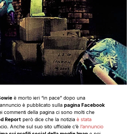
Bowie
è morto ieri “in pace” dopo una
L’annuncio è pubblicato sulla
pagina Facebook
 Nei commenti della pagina ci sono molti che
d Report
però dice che la notizia
è stata
cio. Anche sul suo sito ufficiale c’è
l’annuncio
ima sui profili social della moglie Iman
e poi