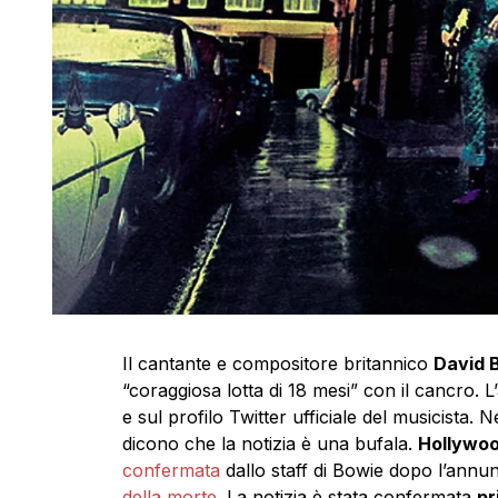
Il cantante e compositore britannico
David 
“coraggiosa lotta di 18 mesi” con il cancro. 
e sul profilo Twitter ufficiale del musicista.
dicono che la notizia è una bufala.
Hollywoo
confermata
dallo staff di Bowie dopo l’annun
della morte
. La notizia è stata confermata
pr