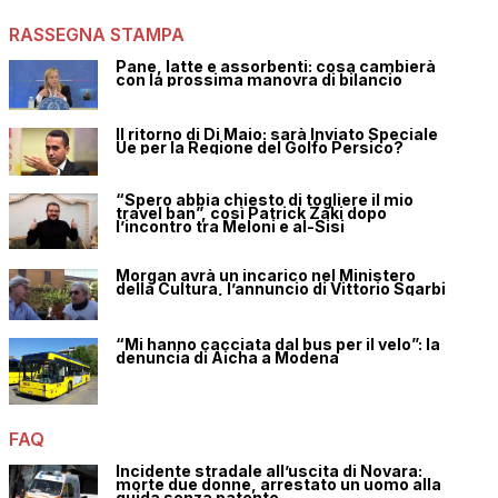
RASSEGNA STAMPA
Pane, latte e assorbenti: cosa cambierà
con la prossima manovra di bilancio
Il ritorno di Di Maio: sarà Inviato Speciale
Ue per la Regione del Golfo Persico?
“Spero abbia chiesto di togliere il mio
travel ban”, così Patrick Zaki dopo
l’incontro tra Meloni e al-Sisi
Morgan avrà un incarico nel Ministero
della Cultura, l’annuncio di Vittorio Sgarbi
“Mi hanno cacciata dal bus per il velo”: la
denuncia di Aicha a Modena
FAQ
Incidente stradale all’uscita di Novara:
morte due donne, arrestato un uomo alla
guida senza patente