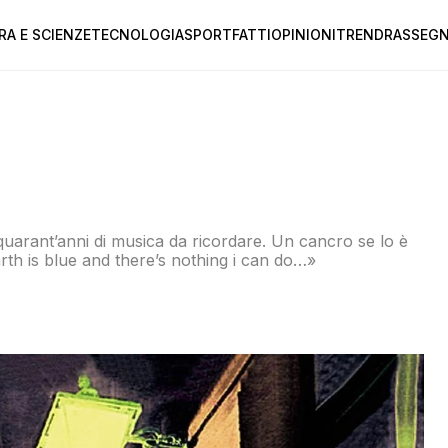
RA E SCIENZE
TECNOLOGIA
SPORT
FATTI
OPINIONI
TREND
RASSEGN
é quarant’anni di musica da ricordare. Un cancro se lo è
arth is blue and there’s nothing i can do…»