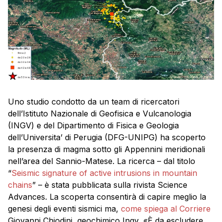
Uno studio condotto da un team di ricercatori
dell’Istituto Nazionale di Geofisica e Vulcanologia
(INGV) e del Dipartimento di Fisica e Geologia
dell’Universita’ di Perugia (DFG-UNIPG) ha scoperto
la presenza di magma sotto gli Appennini meridionali
nell’area del Sannio-Matese. La ricerca – dal titolo
“
Seismic signature of active intrusions in mountain
chains
” – è stata pubblicata sulla rivista Science
Advances. La scoperta consentirà di capire meglio la
genesi degli eventi sismici ma,
come spiega al Corriere
Giovanni Chiodini, geochimico Ingv, «È da escludere