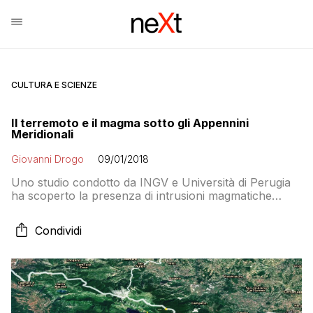
CULTURA E SCIENZE
Il terremoto e il magma sotto gli Appennini
Meridionali
Giovanni Drogo
09/01/2018
Uno studio condotto da INGV e Università di Perugia
ha scoperto la presenza di intrusioni magmatiche
nell’area del Sannio-Matese. Non c’è alcun pericolo di
formazione di un vulcano ma la presenza di magma
Condividi
aiuta a spiegare alcune anomalie rilevate durante una
sequenza sismica avvenuta nel 2013