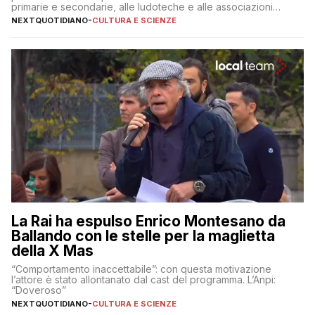
primarie e secondarie, alle ludoteche e alle associazioni
pugliesi che si occupano di bambini con ADHD
NEXTQUOTIDIANO
-
CULTURA E SCIENZE
La Rai ha espulso Enrico Montesano da
Ballando con le stelle per la maglietta
della X Mas
“Comportamento inaccettabile”: con questa motivazione
l’attore è stato allontanato dal cast del programma. L’Anpi:
“Doveroso”
NEXTQUOTIDIANO
-
CULTURA E SCIENZE