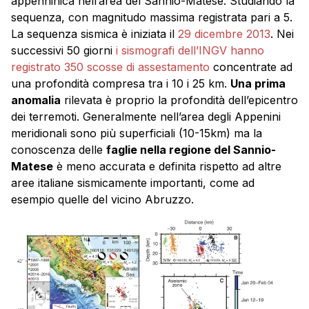
appenninica nell’area del Sannio-Matese. Studiando la
sequenza, con magnitudo massima registrata pari a 5.
La sequenza sismica è iniziata il
29 dicembre 2013
. Nei
successivi 50 giorni
i sismografi dell’INGV hanno
registrato 350 scosse di assestamento
concentrate ad
una profondità compresa tra i 10 i 25 km.
Una prima
anomalia
rilevata è proprio la profondità dell’epicentro
dei terremoti. Generalmente nell’area degli Appenini
meridionali sono più superficiali (10-15km) ma la
conoscenza delle
faglie nella regione del Sannio-
Matese
è meno accurata e definita rispetto ad altre
aree italiane sismicamente importanti, come ad
esempio quelle del vicino Abruzzo.