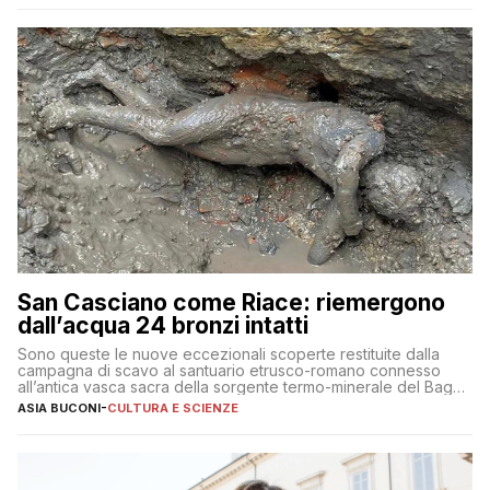
San Casciano come Riace: riemergono
dall’acqua 24 bronzi intatti
Sono queste le nuove eccezionali scoperte restituite dalla
campagna di scavo al santuario etrusco-romano connesso
all’antica vasca sacra della sorgente termo-minerale del Bagno
Grande
ASIA BUCONI
-
CULTURA E SCIENZE