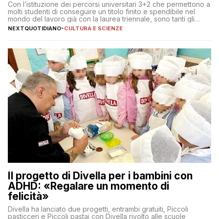
Con l’istituzione dei percorsi universitari 3+2 che permettono a
molti studenti di conseguire un titolo finito e spendibile nel
mondo del lavoro già con la laurea triennale, sono tanti gli
interrogativi che si pongono gli studenti una volta raggiunto
NEXTQUOTIDIANO
-
CULTURA E SCIENZE
l’obiettivo di primo livello
Il progetto di Divella per i bambini con
ADHD: «Regalare un momento di
felicità»
Divella ha lanciato due progetti, entrambi gratuiti, Piccoli
pasticceri e Piccoli pastai con Divella rivolto alle scuole