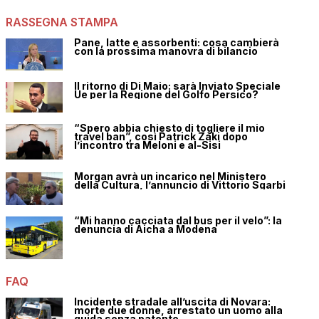
RASSEGNA STAMPA
Pane, latte e assorbenti: cosa cambierà
con la prossima manovra di bilancio
Il ritorno di Di Maio: sarà Inviato Speciale
Ue per la Regione del Golfo Persico?
“Spero abbia chiesto di togliere il mio
travel ban”, così Patrick Zaki dopo
l’incontro tra Meloni e al-Sisi
Morgan avrà un incarico nel Ministero
della Cultura, l’annuncio di Vittorio Sgarbi
“Mi hanno cacciata dal bus per il velo”: la
denuncia di Aicha a Modena
FAQ
Incidente stradale all’uscita di Novara:
morte due donne, arrestato un uomo alla
guida senza patente