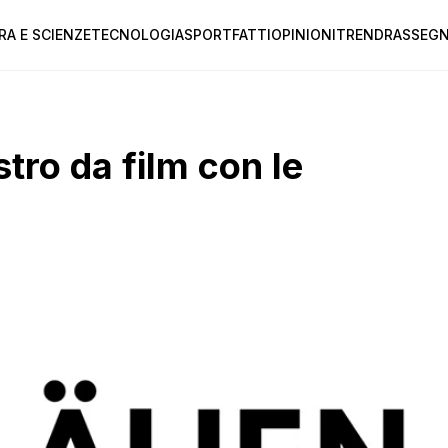
RA E SCIENZE
TECNOLOGIA
SPORT
FATTI
OPINIONI
TREND
RASSEGN
ro da film con le