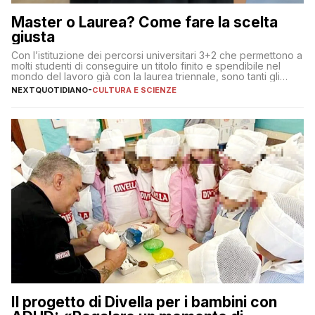
Master o Laurea? Come fare la scelta
giusta
Con l’istituzione dei percorsi universitari 3+2 che permettono a
molti studenti di conseguire un titolo finito e spendibile nel
mondo del lavoro già con la laurea triennale, sono tanti gli
interrogativi che si pongono gli studenti una volta raggiunto
NEXTQUOTIDIANO
-
CULTURA E SCIENZE
l’obiettivo di primo livello
Il progetto di Divella per i bambini con