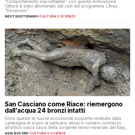
“Comportamento inaccettabile”: con questa motivazione
l’attore è stato allontanato dal cast del programma. L’Anpi:
“Doveroso”
NEXTQUOTIDIANO
-
CULTURA E SCIENZE
San Casciano come Riace: riemergono
dall’acqua 24 bronzi intatti
Sono queste le nuove eccezionali scoperte restituite dalla
campagna di scavo al santuario etrusco-romano connesso
all’antica vasca sacra della sorgente termo-minerale del Bagno
Grande
ASIA BUCONI
-
CULTURA E SCIENZE