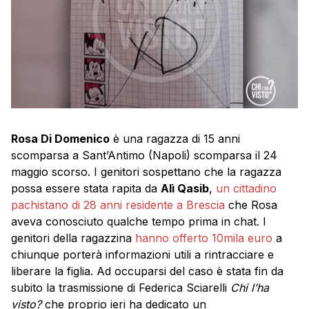
Rosa Di Domenico
è una ragazza di 15 anni
scomparsa a Sant’Antimo (Napoli) scomparsa il 24
maggio scorso. I genitori sospettano che la ragazza
possa essere stata rapita da
Alì Qasib
,
un cittadino
pachistano di 28 anni residente a Brescia
che Rosa
aveva conosciuto qualche tempo prima in chat. I
genitori della ragazzina
hanno offerto 10mila euro
a
chiunque porterà informazioni utili a rintracciare e
liberare la figlia. Ad occuparsi del caso è stata fin da
subito la trasmissione di Federica Sciarelli
Chi l’ha
visto?
che proprio ieri ha dedicato un