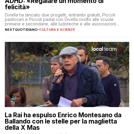
ADHD: «Regalare un momento di
felicità»
Divella ha lanciato due progetti, entrambi gratuiti, Piccoli
pasticceri e Piccoli pastai con Divella rivolto alle scuole
primarie e secondarie, alle ludoteche e alle associazioni
pugliesi che si occupano di bambini con ADHD
NEXTQUOTIDIANO
-
CULTURA E SCIENZE
La Rai ha espulso Enrico Montesano da
Ballando con le stelle per la maglietta
della X Mas