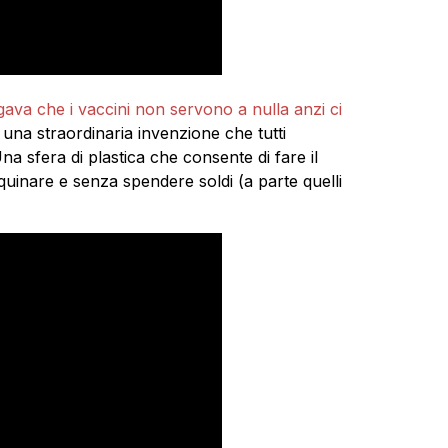
egava che i vaccini non servono a nulla anzi ci
 una straordinaria invenzione che tutti
Una sfera di plastica che consente di fare il
quinare e senza spendere soldi (a parte quelli