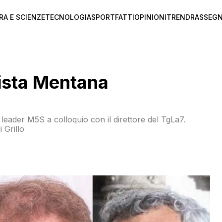
RA E SCIENZE
TECNOLOGIA
SPORT
FATTI
OPINIONI
TREND
RASSEGN
vista Mentana
leader M5S a colloquio con il direttore del TgLa7.
 Grillo