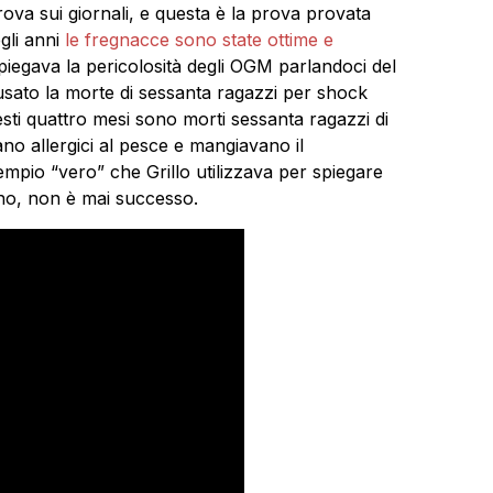
ova sui giornali, e questa è la prova provata
egli anni
le fregnacce sono state ottime e
 spiegava la pericolosità degli OGM parlandoci del
ato la morte di sessanta ragazzi per shock
esti quattro mesi sono morti sessanta ragazzi di
o allergici al pesce e mangiavano il
pio “vero” che Grillo utilizzava per spiegare
E no, non è mai successo.