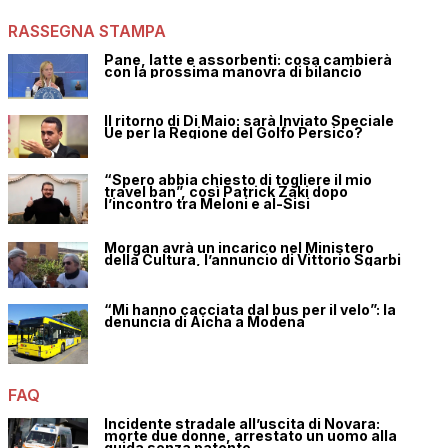
RASSEGNA STAMPA
Pane, latte e assorbenti: cosa cambierà
con la prossima manovra di bilancio
Il ritorno di Di Maio: sarà Inviato Speciale
Ue per la Regione del Golfo Persico?
“Spero abbia chiesto di togliere il mio
travel ban”, così Patrick Zaki dopo
l’incontro tra Meloni e al-Sisi
Morgan avrà un incarico nel Ministero
della Cultura, l’annuncio di Vittorio Sgarbi
“Mi hanno cacciata dal bus per il velo”: la
denuncia di Aicha a Modena
FAQ
Incidente stradale all’uscita di Novara:
morte due donne, arrestato un uomo alla
guida senza patente