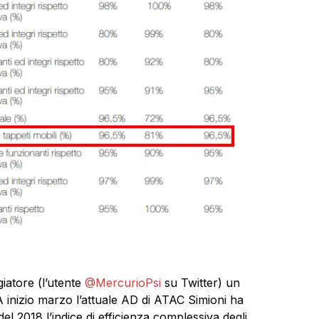
iatore (l’utente
@MercurioPsi
su Twitter) un
A inizio marzo l’attuale AD di ATAC Simioni ha
el 2018 l’indice di efficienza complessiva degli