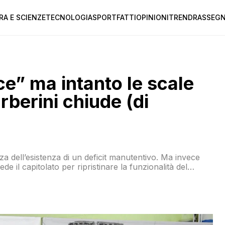
RA E SCIENZE
TECNOLOGIA
SPORT
FATTI
OPINIONI
TREND
RASSEGN
ce” ma intanto le scale
rberini chiude (di
a dell’esistenza di un deficit manutentivo. Ma invece
de il capitolato per ripristinare la funzionalità del
udere le stazioni