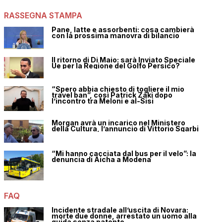
RASSEGNA STAMPA
Pane, latte e assorbenti: cosa cambierà
con la prossima manovra di bilancio
Il ritorno di Di Maio: sarà Inviato Speciale
Ue per la Regione del Golfo Persico?
“Spero abbia chiesto di togliere il mio
travel ban”, così Patrick Zaki dopo
l’incontro tra Meloni e al-Sisi
Morgan avrà un incarico nel Ministero
della Cultura, l’annuncio di Vittorio Sgarbi
“Mi hanno cacciata dal bus per il velo”: la
denuncia di Aicha a Modena
FAQ
Incidente stradale all’uscita di Novara:
morte due donne, arrestato un uomo alla
guida senza patente