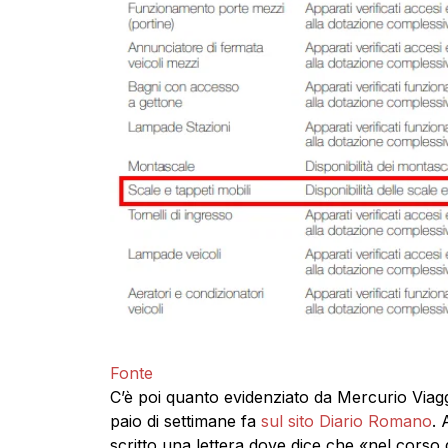
Fonte
C’è poi quanto evidenziato da Mercurio Viagg
paio di settimane fa
sul sito Diario Romano
. 
scritto una lettera dove dice che «nel corso d