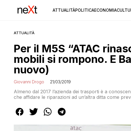
ATTUALITÀ
POLITICA
ECONOMIA
CULTU
ATTUALITÀ
Per il M5S “ATAC rinas
mobili si rompono. E Ba
nuovo)
Giovanni Drogo
21/03/2019
Almeno dal 2017 l’azienda dei trasporti è a conoscenz
che affidare le riparazioni ad un’altra ditta come preve
servizio preferisce attendere l’ennesimo guasto e chi