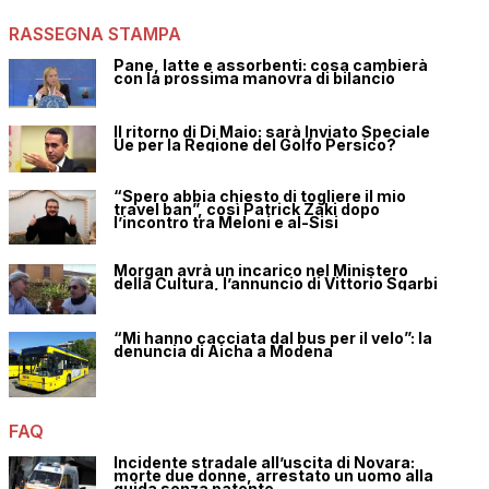
RASSEGNA STAMPA
Pane, latte e assorbenti: cosa cambierà
con la prossima manovra di bilancio
Il ritorno di Di Maio: sarà Inviato Speciale
Ue per la Regione del Golfo Persico?
“Spero abbia chiesto di togliere il mio
travel ban”, così Patrick Zaki dopo
l’incontro tra Meloni e al-Sisi
Morgan avrà un incarico nel Ministero
della Cultura, l’annuncio di Vittorio Sgarbi
“Mi hanno cacciata dal bus per il velo”: la
denuncia di Aicha a Modena
FAQ
Incidente stradale all’uscita di Novara:
morte due donne, arrestato un uomo alla
guida senza patente