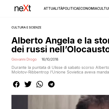
ATTUALITÀ
POLITICA
ECONOMIA
CULTU
CULTURA E SCIENZE
Alberto Angela e la sto
dei russi nell’Olocaust
Giovanni Drogo
16/10/2018
Durante la puntata di Ulisse di sabato scorso Albert
Molotov-Ribbentrop l’Unione Sovietica aveva mandato 
problema, però…