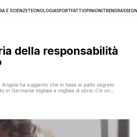
RA E SCIENZE
TECNOLOGIA
SPORT
FATTI
OPINIONI
TREND
RASSEGN
ria della responsabilità
o
o Angela ha suggerito che in base al patto segreto
in Germania migliaia e migliaia di ebrei. C’è un