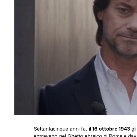
Settantacinque anni fa,
il 16 ottobre 1943
gli
entravano nel Ghetto ebraico di Roma e dava