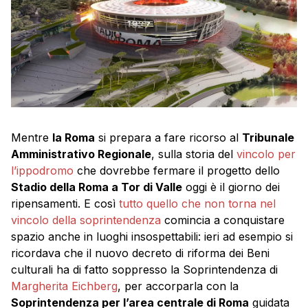
Mentre
la Roma
si prepara a fare ricorso al
Tribunale
Amministrativo Regionale
, sulla storia del
vincolo per
l’ippodromo
che dovrebbe fermare il progetto dello
Stadio della Roma a Tor di Valle
oggi è il giorno dei
ripensamenti. E così
tutto quello che non torna nel
vincolo della soprintendenza
comincia a conquistare
spazio anche in luoghi insospettabili: ieri ad esempio si
ricordava che il nuovo decreto di riforma dei Beni
culturali ha di fatto soppresso la Soprintendenza di
Margherita Eichberg
, per accorparla con la
Soprintendenza per l’area centrale di Roma
guidata