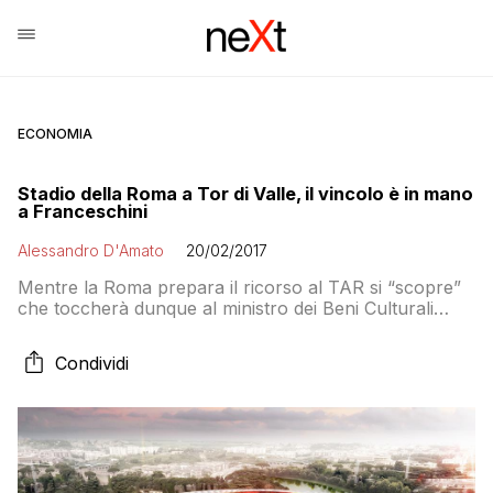
ECONOMIA
Stadio della Roma a Tor di Valle, il vincolo è in mano
a Franceschini
Alessandro D'Amato
20/02/2017
Mentre la Roma prepara il ricorso al TAR si “scopre”
che toccherà dunque al ministro dei Beni Culturali
assumersi la responsabilità della scelta di proteggere o
meno la palude abitata da ratti e piena di monnezza
Condividi
che la Soprintendenza ha improvvisamente scoperto
di voler salvaguardare. La surreale intervista di
Margherita Eichberg al Tempo è la ciliegina sulla torta