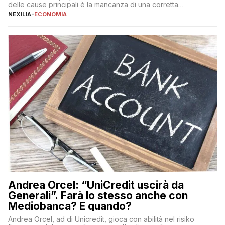
delle cause principali è la mancanza di una corretta
educazione finanziaria, che impedisce ad una larga parte della
NEXILIA
-
ECONOMIA
popolazione di comprendere in modo adeguato il
funzionamento e le implicazioni di questi asset digitali. Dubbi
sulle criptovalute: […]
Andrea Orcel: “UniCredit uscirà da
Generali”. Farà lo stesso anche con
Mediobanca? E quando?
Andrea Orcel, ad di Unicredit, gioca con abilità nel risiko