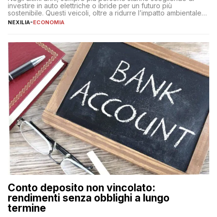
investire in auto elettriche o ibride per un futuro più
sostenibile. Questi veicoli, oltre a ridurre l’impatto ambientale,
offrono vantaggi economici a lungo termine, come minori costi
NEXILIA
-
ECONOMIA
di gestione e benefici fiscali. Tuttavia, l’acquisto di un’auto
nuova rappresenta un impegno finanziario significativo. Come
fare se non […]
Conto deposito non vincolato:
rendimenti senza obblighi a lungo
termine