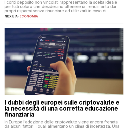
I conti deposito non vincolati rappresentano la scelta ideale
per tutti coloro che desiderano ottenere un rendimento dai
propri risparmi senza rinunciare ad utilizzarli in caso di
necessità. A differenza delle forme vincolate tradizionali,
NEXILIA
-
ECONOMIA
questa tipologia consente di accedere alle somme versate in
qualsiasi momento, offrendo un equilibrio tra sicurezza,
flessibilità e rendimento. Come funzionano […]
I dubbi degli europei sulle criptovalute e
la necessità di una corretta educazione
finanziaria
In Europa l’adozione delle criptovalute viene ancora frenata
da alcuni fattori, i quali alimentano un clima di incertezza. Una