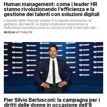
Human management: come i leader HR
stanno rivoluzionando l’efficienza e la
gestione dei talenti con soluzioni digitali
Il mondo delle Risorse Umane è in rapida evoluzione: la
gestione dei talenti, la digital employee experience e
l’efficienza operativa sono le nuove priorità. Il mercato del
lavoro, d’altra parte, è sempre più competitivo con una lotta
NEXILIA
-
ATTUALITÀ
per aggiudicarsi i talenti più validi che si intensifica e le
aspettative dei dipendenti in continua evoluzione. I […]
Pier Silvio Berlusconi: la campagna per i
diritti delle donne in occasione dell’8