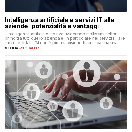
Intelligenza artificiale e servizi IT alle
aziende: potenzialità e vantaggi
L’intelligenza artificiale sta rivoluzionando moltissimi settori,
primo tra tutti quello aziendale, in particolare nei servizi IT alle
imprese. Infatti l’AI non è più una visione futuristica, ma una
realtà operativa che sta portando a un cambio significativo in
NEXILIA
-
ATTUALITÀ
ogni ambito. L’inserimento delle tecnologie di intelligenza
artificiale porta non solo all’ottimizzazione di diverse
operazioni, bensì comporta […]