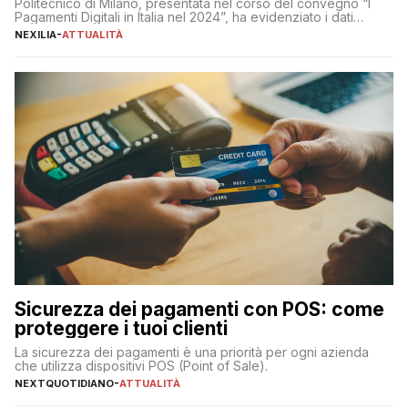
Politecnico di Milano, presentata nel corso del convegno “I
Pagamenti Digitali in Italia nel 2024”, ha evidenziato i dati
definitivi del primo semestre 2024 relativamente alle
NEXILIA
-
ATTUALITÀ
transazioni dei pagamenti digitali con carta nel nostro Paese:
223 miliardi di euro. Si ritiene che il totale relativo ai 12 mesi […]
Sicurezza dei pagamenti con POS: come
proteggere i tuoi clienti
La sicurezza dei pagamenti è una priorità per ogni azienda
che utilizza dispositivi POS (Point of Sale).
NEXTQUOTIDIANO
-
ATTUALITÀ