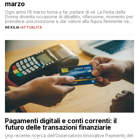
marzo
Ogni anno l’8 marzo torna a far parlare di sé. La Festa della
Donna diventa occasione di dibattito, riflessione, momento per
prendere una posizione e dar valore alla figura femminile nella
sua complessità e crucialità. A lanciare un messaggio “forte e
NEXILIA
-
ATTUALITÀ
chiaro” quest’anno è stato anche Pier Silvio Berlusconi,
amministratore delegato di Mediaset, che ha […]
Pagamenti digitali e conti correnti: il
futuro delle transazioni finanziarie
Una recente ricerca dell’Osservatorio Innovative Payments del