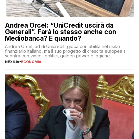
Andrea Orcel: “UniCredit uscirà da
Generali”. Farà lo stesso anche con
Mediobanca? E quando?
Andrea Orcel, ad di Unicredit, gioca con abilità nel risiko
finanziario italiano, ma il suo progetto di crescita europea si
scontra con vincoli politici, golden power e logiche
protezionistiche. Orcel e la mossa su Generali Andrea Orcel,
NEXILIA
-
ECONOMIA
ad di Unicredit, continua a sorprendere per la sua capacità di
muoversi con decisione in un contesto finanziario […]