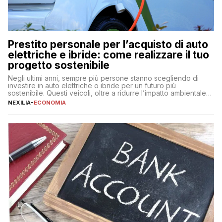
Prestito personale per l’acquisto di auto
elettriche e ibride: come realizzare il tuo
progetto sostenibile
Negli ultimi anni, sempre più persone stanno scegliendo di
investire in auto elettriche o ibride per un futuro più
sostenibile. Questi veicoli, oltre a ridurre l’impatto ambientale,
offrono vantaggi economici a lungo termine, come minori costi
NEXILIA
-
ECONOMIA
di gestione e benefici fiscali. Tuttavia, l’acquisto di un’auto
nuova rappresenta un impegno finanziario significativo. Come
fare se non […]