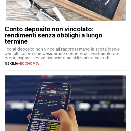
Conto deposito non vincolato:
rendimenti senza obblighi a lungo
termine
I conti deposito non vincolati rappresentano la scelta ideale
per tutti coloro che desiderano ottenere un rendimento dai
propri risparmi senza rinunciare ad utilizzarli in caso di
necessità. A differenza delle forme vincolate tradizionali,
NEXILIA
-
ECONOMIA
questa tipologia consente di accedere alle somme versate in
qualsiasi momento, offrendo un equilibrio tra sicurezza,
flessibilità e rendimento. Come funzionano […]