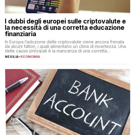
I dubbi degli europei sulle criptovalute e
la necessità di una corretta educazione
finanziaria
In Europa l’adozione delle criptovalute viene ancora frenata
da alcuni fattori, i quali alimentano un clima di incertezza. Una
delle cause principali è la mancanza di una corretta
educazione finanziaria, che impedisce ad una larga parte della
NEXILIA
-
ECONOMIA
popolazione di comprendere in modo adeguato il
funzionamento e le implicazioni di questi asset digitali. Dubbi
sulle criptovalute: […]