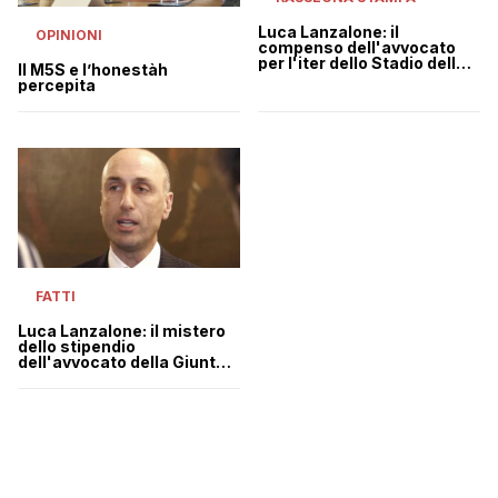
Luca Lanzalone: il
OPINIONI
compenso dell'avvocato
per l'iter dello Stadio della
Il M5S e l’honestàh
Roma
percepita
FATTI
Luca Lanzalone: il mistero
dello stipendio
dell'avvocato della Giunta
Raggi