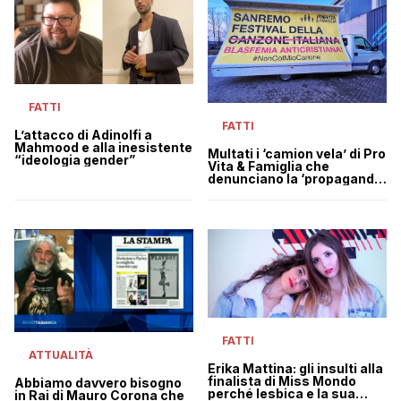
FATTI
FATTI
L’attacco di Adinolfi a
Mahmood e alla inesistente
Multati i ‘camion vela’ di Pro
“ideologia gender”
Vita & Famiglia che
denunciano la ‘propaganda
Lgbtq’ a Sanremo
FATTI
ATTUALITÀ
Erika Mattina: gli insulti alla
finalista di Miss Mondo
Abbiamo davvero bisogno
perché lesbica e la sua
in Rai di Mauro Corona che