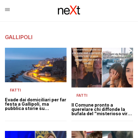
GALLIPOLI
FATTI
FATTI
Evade dai domiciliari per far
festa a Gallipoli, ma
Il Comune pronto a
pubblica storie su
querelare chi diffonde la
Instagram e viene
bufala del “misterioso virus
arrestato
di Gallipoli”