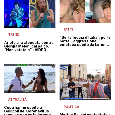
FATTI
TREND
“Sei la feccia d’Italia”, poi le
botte: l’aggressione
Ariete e la stoccata contro
omofoba subita da Lorenzo
Giorgia Meloni dal palco:
Sabato a Gallipoli | VIDEO
“Non votatela” | VIDEO
ATTUALITÀ
POLITICA
Cosa hanno capito a
Gallipoli del Coronavirus
Matteo Salvini contestato a
(spoiler: non ce la faremo