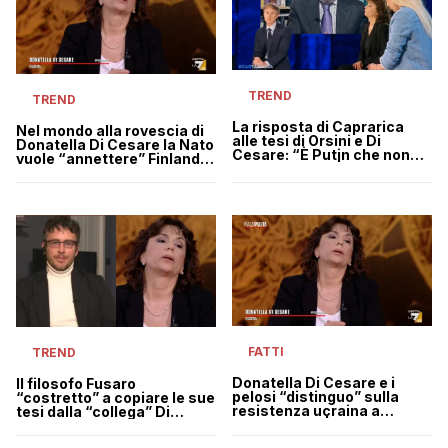
TREND
TREND
La risposta di Caprarica
Nel mondo alla rovescia di
alle tesi di Orsini e Di
Donatella Di Cesare la Nato
Cesare: “È Putin che non
vuole “annettere” Finlandia
vuole la pace” | VIDEO
e Svezia
FATTI
TREND
Donatella Di Cesare e i
Il filosofo Fusaro
pelosi “distinguo” sulla
“costretto” a copiare le sue
resistenza ucraina a
tesi dalla “collega” Di
Piazzapulita | VIDEO
Cesare sui bombardamenti
in Ucraina