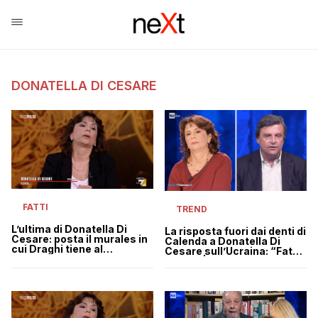
DONATELLA DI CESARE
FATTI
TREND
L’ultima di Donatella Di
La risposta fuori dai denti di
Cesare: posta il murales in
Calenda a Donatella Di
cui Draghi tiene al
Cesare sull’Ucraina: “Fate
guinzaglio Di Maio
ridere” | VIDEO