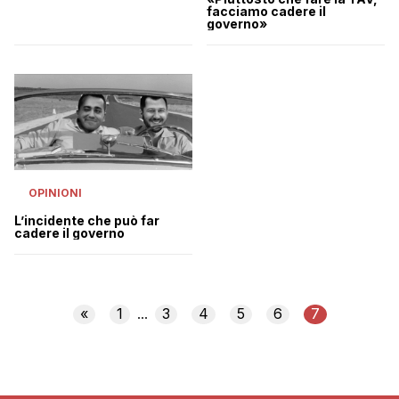
facciamo cadere il
governo»
OPINIONI
L’incidente che può far
cadere il governo
«
1
3
4
5
6
7
...