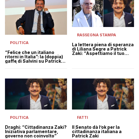
RASSEGNA STAMPA
POLITICA
La lettera piena di speranza
di Liliana Segre a Patrick
“Felice che un italiano
Zaki: “Aspettiamo il tuo
ritorni in Italia”: la (doppia)
ritorno”
gaffe di Salvini su Patrick
Zaki | VIDEO
POLITICA
FATTI
Draghi: “Cittadinanza Zaki?
Il Senato dà l’ok per la
Iniziativa parlamentare,
cittadinanza italiana a
governo non coinvolto”
Patrick Zaki