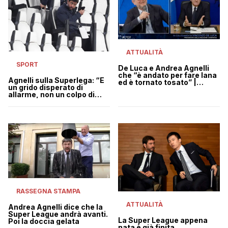
ATTUALITÀ
SPORT
De Luca e Andrea Agnelli
che “è andato per fare lana
Agnelli sulla Superlega: “È
ed è tornato tosato” |
un grido disperato di
VIDEO
allarme, non un colpo di
Stato”
RASSEGNA STAMPA
ATTUALITÀ
Andrea Agnelli dice che la
Super League andrà avanti.
La Super League appena
Poi la doccia gelata
nata è già finita