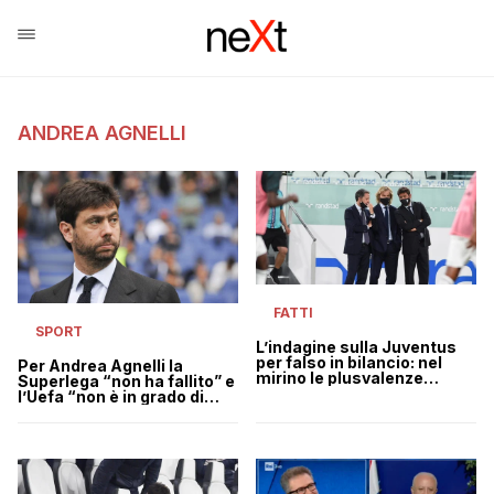
ANDREA AGNELLI
FATTI
SPORT
L’indagine sulla Juventus
per falso in bilancio: nel
Per Andrea Agnelli la
mirino le plusvalenze
Superlega “non ha fallito” e
“gonfiate”
l’Uefa “non è in grado di
guidare un business come
il calcio”