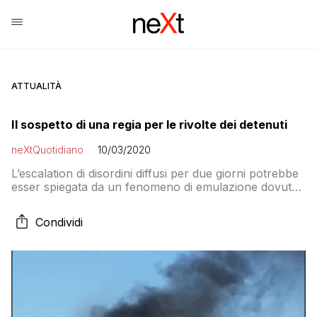
ATTUALITÀ
Il sospetto di una regia per le rivolte dei detenuti
neXtQuotidiano
10/03/2020
L’escalation di disordini diffusi per due giorni potrebbe
esser spiegata da un fenomeno di emulazione dovuto
alle notizie che i detenuti hanno ascoltato in tv. Anche
se alcuni “addetti ai lavori” sospettano che dietro
Condividi
possa esserci una regia comune, un passaparola da
un carcere all’altro