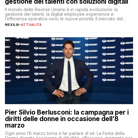
gestione dei talenti con soluzioni digitali
Il mondo delle Risorse Umane è in rapida evoluzione: la
gestione dei talenti, la digital employee experience e
l’efficienza operativa sono le nuove priorità. Il mercato del
lavoro, d’altra parte, è sempre più competitivo con una lotta
NEXILIA
-
ATTUALITÀ
per aggiudicarsi i talenti più validi che si intensifica e le
aspettative dei dipendenti in continua evoluzione. I […]
Pier Silvio Berlusconi: la campagna per i
diritti delle donne in occasione dell’8
marzo
Ogni anno l’8 marzo torna a far parlare di sé. La Festa della
Donna diventa occasione di dibattito, riflessione, momento per