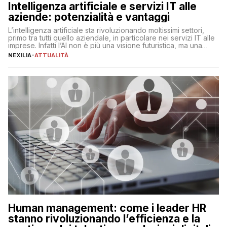
Intelligenza artificiale e servizi IT alle
aziende: potenzialità e vantaggi
L’intelligenza artificiale sta rivoluzionando moltissimi settori,
primo tra tutti quello aziendale, in particolare nei servizi IT alle
imprese. Infatti l’AI non è più una visione futuristica, ma una
realtà operativa che sta portando a un cambio significativo in
NEXILIA
-
ATTUALITÀ
ogni ambito. L’inserimento delle tecnologie di intelligenza
artificiale porta non solo all’ottimizzazione di diverse
operazioni, bensì comporta […]
Human management: come i leader HR
stanno rivoluzionando l’efficienza e la