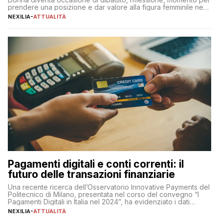
prendere una posizione e dar valore alla figura femminile nella
sua complessità e crucialità. A lanciare un messaggio “forte e
NEXILIA
-
ATTUALITÀ
chiaro” quest’anno è stato anche Pier Silvio Berlusconi,
amministratore delegato di Mediaset, che ha […]
Pagamenti digitali e conti correnti: il
futuro delle transazioni finanziarie
Una recente ricerca dell’Osservatorio Innovative Payments del
Politecnico di Milano, presentata nel corso del convegno “I
Pagamenti Digitali in Italia nel 2024”, ha evidenziato i dati
definitivi del primo semestre 2024 relativamente alle
NEXILIA
-
ATTUALITÀ
transazioni dei pagamenti digitali con carta nel nostro Paese: