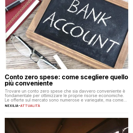
Conto zero spese: come scegliere quello
più conveniente
Trovare un conto zero spese che sia davvero conveniente è
fondamentale per ottimizzare le proprie risorse economiche.
Le offerte sul mercato sono numerose e variegate, ma come
individuare quella più adatta alle proprie esigenze senza
NEXILIA
-
ATTUALITÀ
incorrere in costi nascosti? Optare per un conto zero spese
significa eliminare le spese di gestione che spesso incidono
sul […]