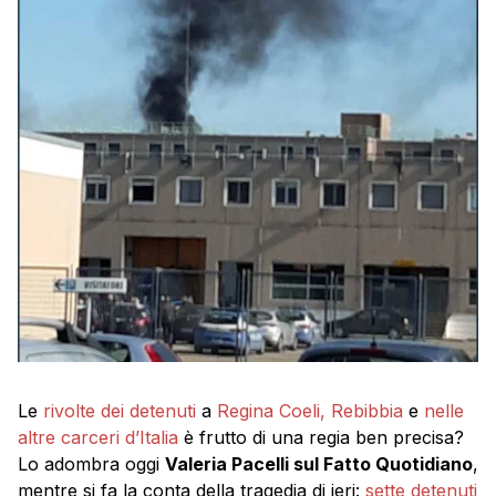
Le
rivolte dei detenuti
a
Regina Coeli, Rebibbia
e
nelle
altre carceri d’Italia
è frutto di una regia ben precisa?
Lo adombra oggi
Valeria Pacelli sul Fatto Quotidiano
,
mentre si fa la conta della tragedia di ieri:
sette detenuti