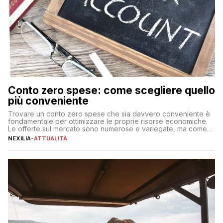
Conto zero spese: come scegliere quello
più conveniente
Trovare un conto zero spese che sia davvero conveniente è
fondamentale per ottimizzare le proprie risorse economiche.
Le offerte sul mercato sono numerose e variegate, ma come
individuare quella più adatta alle proprie esigenze senza
NEXILIA
-
ATTUALITÀ
incorrere in costi nascosti? Optare per un conto zero spese
significa eliminare le spese di gestione che spesso incidono
sul […]