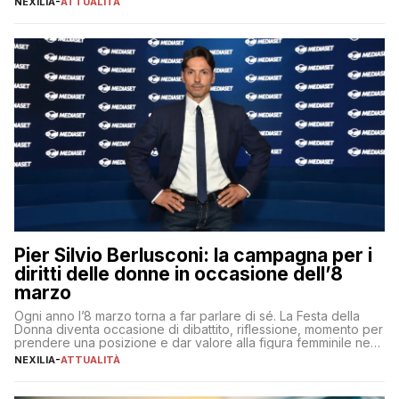
NEXILIA
-
ATTUALITÀ
per aggiudicarsi i talenti più validi che si intensifica e le
aspettative dei dipendenti in continua evoluzione. I […]
Pier Silvio Berlusconi: la campagna per i
diritti delle donne in occasione dell’8
marzo
Ogni anno l’8 marzo torna a far parlare di sé. La Festa della
Donna diventa occasione di dibattito, riflessione, momento per
prendere una posizione e dar valore alla figura femminile nella
sua complessità e crucialità. A lanciare un messaggio “forte e
NEXILIA
-
ATTUALITÀ
chiaro” quest’anno è stato anche Pier Silvio Berlusconi,
amministratore delegato di Mediaset, che ha […]