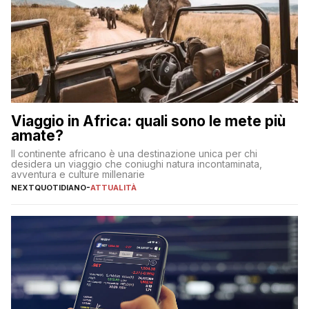
Viaggio in Africa: quali sono le mete più
amate?
Il continente africano è una destinazione unica per chi
desidera un viaggio che coniughi natura incontaminata,
avventura e culture millenarie
NEXTQUOTIDIANO
-
ATTUALITÀ