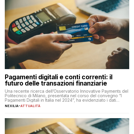
Pagamenti digitali e conti correnti: il
futuro delle transazioni finanziarie
Una recente ricerca dell’Osservatorio Innovative Payments del
Politecnico di Milano, presentata nel corso del convegno “I
Pagamenti Digitali in Italia nel 2024”, ha evidenziato i dati
definitivi del primo semestre 2024 relativamente alle
NEXILIA
-
ATTUALITÀ
transazioni dei pagamenti digitali con carta nel nostro Paese:
223 miliardi di euro. Si ritiene che il totale relativo ai 12 mesi […]