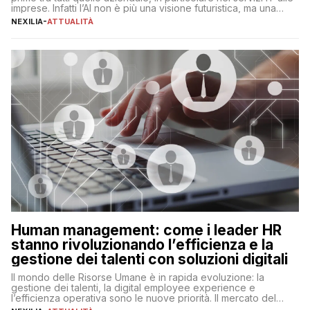
imprese. Infatti l’AI non è più una visione futuristica, ma una
realtà operativa che sta portando a un cambio significativo in
NEXILIA
-
ATTUALITÀ
ogni ambito. L’inserimento delle tecnologie di intelligenza
artificiale porta non solo all’ottimizzazione di diverse
operazioni, bensì comporta […]
Human management: come i leader HR
stanno rivoluzionando l’efficienza e la
gestione dei talenti con soluzioni digitali
Il mondo delle Risorse Umane è in rapida evoluzione: la
gestione dei talenti, la digital employee experience e
l’efficienza operativa sono le nuove priorità. Il mercato del
lavoro, d’altra parte, è sempre più competitivo con una lotta