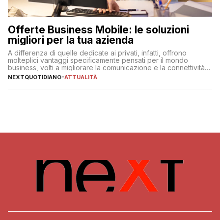
Offerte Business Mobile: le soluzioni
migliori per la tua azienda
A differenza di quelle dedicate ai privati, infatti, offrono
molteplici vantaggi specificamente pensati per il mondo
business, volti a migliorare la comunicazione e la connettività
degli utenti
NEXTQUOTIDIANO
-
ATTUALITÀ