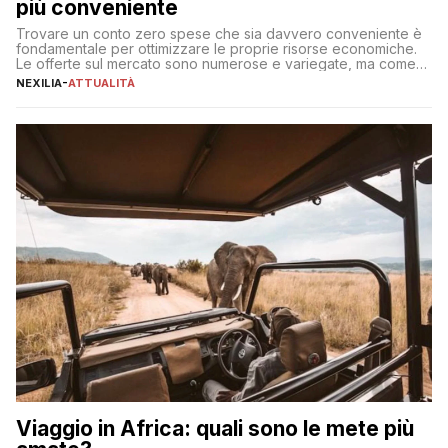
più conveniente
Trovare un conto zero spese che sia davvero conveniente è
fondamentale per ottimizzare le proprie risorse economiche.
Le offerte sul mercato sono numerose e variegate, ma come
individuare quella più adatta alle proprie esigenze senza
NEXILIA
-
ATTUALITÀ
incorrere in costi nascosti? Optare per un conto zero spese
significa eliminare le spese di gestione che spesso incidono
sul […]
Viaggio in Africa: quali sono le mete più