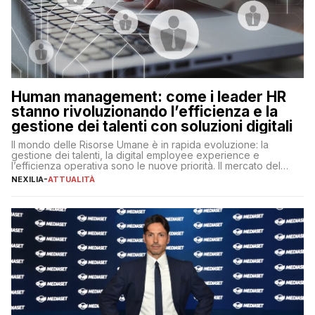
Human management: come i leader HR
stanno rivoluzionando l’efficienza e la
gestione dei talenti con soluzioni digitali
Il mondo delle Risorse Umane è in rapida evoluzione: la
gestione dei talenti, la digital employee experience e
l’efficienza operativa sono le nuove priorità. Il mercato del
lavoro, d’altra parte, è sempre più competitivo con una lotta
NEXILIA
-
ATTUALITÀ
per aggiudicarsi i talenti più validi che si intensifica e le
aspettative dei dipendenti in continua evoluzione. I […]