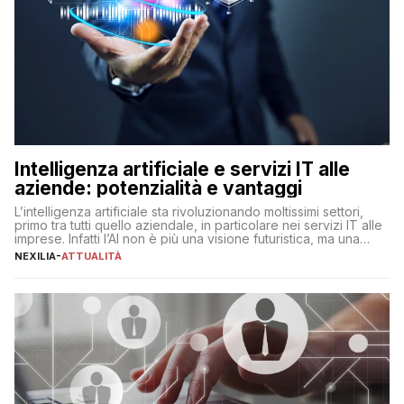
Intelligenza artificiale e servizi IT alle
aziende: potenzialità e vantaggi
L’intelligenza artificiale sta rivoluzionando moltissimi settori,
primo tra tutti quello aziendale, in particolare nei servizi IT alle
imprese. Infatti l’AI non è più una visione futuristica, ma una
realtà operativa che sta portando a un cambio significativo in
NEXILIA
-
ATTUALITÀ
ogni ambito. L’inserimento delle tecnologie di intelligenza
artificiale porta non solo all’ottimizzazione di diverse
operazioni, bensì comporta […]