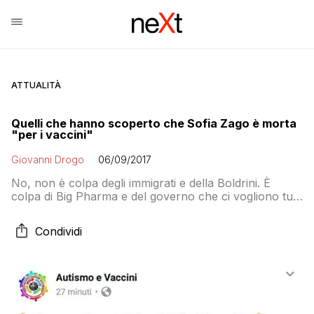
ATTUALITÀ
Quelli che hanno scoperto che Sofia Zago è morta
"per i vaccini"
Giovanni Drogo
06/09/2017
No, non è colpa degli immigrati e della Boldrini. È
colpa di Big Pharma e del governo che ci vogliono tutti
vaccinati. E se fosse tutto un piano per convincere la
popolazione a vaccinarsi contro la malaria? E se
Condividi
stessero insabbiando l’ennesima grave reazione
avversa? Ma soprattutto: chi ha assoldato la zanzara
killer? Le indagini dei genitori no-vax