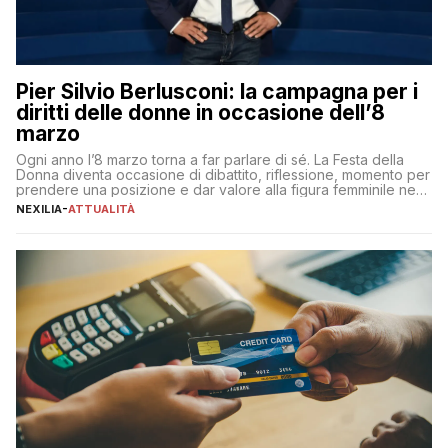
Pier Silvio Berlusconi: la campagna per i
diritti delle donne in occasione dell’8
marzo
Ogni anno l’8 marzo torna a far parlare di sé. La Festa della
Donna diventa occasione di dibattito, riflessione, momento per
prendere una posizione e dar valore alla figura femminile nella
sua complessità e crucialità. A lanciare un messaggio “forte e
NEXILIA
-
ATTUALITÀ
chiaro” quest’anno è stato anche Pier Silvio Berlusconi,
amministratore delegato di Mediaset, che ha […]