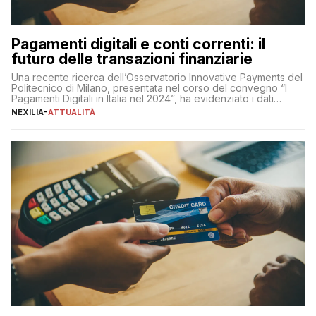
Pagamenti digitali e conti correnti: il
futuro delle transazioni finanziarie
Una recente ricerca dell’Osservatorio Innovative Payments del
Politecnico di Milano, presentata nel corso del convegno “I
Pagamenti Digitali in Italia nel 2024”, ha evidenziato i dati
definitivi del primo semestre 2024 relativamente alle
NEXILIA
-
ATTUALITÀ
transazioni dei pagamenti digitali con carta nel nostro Paese:
223 miliardi di euro. Si ritiene che il totale relativo ai 12 mesi […]