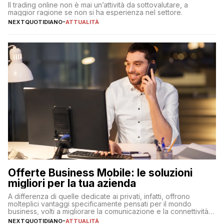
Il trading online non è mai un’attività da sottovalutare, a
maggior ragione se non si ha esperienza nel settore.
NEXTQUOTIDIANO
-
ATTUALITÀ
Offerte Business Mobile: le soluzioni
migliori per la tua azienda
A differenza di quelle dedicate ai privati, infatti, offrono
molteplici vantaggi specificamente pensati per il mondo
business, volti a migliorare la comunicazione e la connettività
degli utenti
NEXTQUOTIDIANO
-
ATTUALITÀ