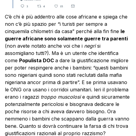
C’è chi è più addentro alle cose africane e spiega che
non c’è più spazio per “i turisti per sempre a
cinquemila chilometri da casa” perché alla fin fine
le
guerre africane sono solamente guerre tra parenti
(non avete notato anche voi che i
negri
si
assomigliano tutti?). Ma è un utente che identifica
come
Populista DOC
a dare la giustificazione migliore
per poter respingere anche i bambini: “questi bambini
sono nigeriani quindi sono stati reclutati dalla mafia
nigeriana ancor prima di partire”. E se prima usavano
le ONG ora usano i corridoi umanitari. Ieri il problema
erano i ragazzi
troppo muscolosi
e quindi sicuramente
potenzialmente pericolosi e bisognava dedicare le
poche risorse a chi aveva davvero bisogno. Ora
nemmeno i bambini che scappano dalla guerra vanno
bene. Quanto si dovrà continuare la farsa di chi trova
giustificazioni razionali al proprio razzismo?