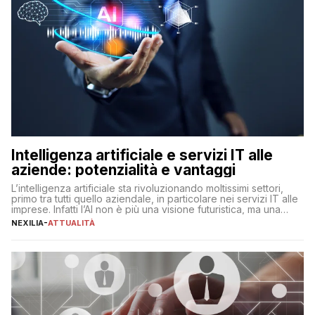
Intelligenza artificiale e servizi IT alle
aziende: potenzialità e vantaggi
L’intelligenza artificiale sta rivoluzionando moltissimi settori,
primo tra tutti quello aziendale, in particolare nei servizi IT alle
imprese. Infatti l’AI non è più una visione futuristica, ma una
realtà operativa che sta portando a un cambio significativo in
NEXILIA
-
ATTUALITÀ
ogni ambito. L’inserimento delle tecnologie di intelligenza
artificiale porta non solo all’ottimizzazione di diverse
operazioni, bensì comporta […]