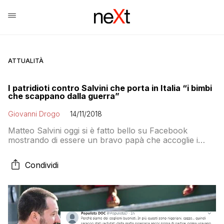
ATTUALITÀ
I patridioti contro Salvini che porta in Italia “i bimbi
che scappano dalla guerra”
Giovanni Drogo
14/11/2018
Matteo Salvini oggi si è fatto bello su Facebook
mostrando di essere un bravo papà che accoglie i
bambini che scappano dalla guerra. Ma per i suoi fan
ha sbagliato: quei bambini non sono bambini, non
Condividi
scappano dalla guerra e sono qui per invaderci. Ecco
cosa succede a lisciare il pelo ai razzisti