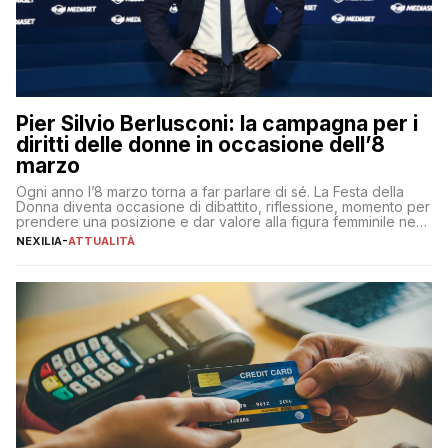
Pier Silvio Berlusconi: la campagna per i
diritti delle donne in occasione dell’8
marzo
Ogni anno l’8 marzo torna a far parlare di sé. La Festa della
Donna diventa occasione di dibattito, riflessione, momento per
prendere una posizione e dar valore alla figura femminile nella
sua complessità e crucialità. A lanciare un messaggio “forte e
NEXILIA
-
ATTUALITÀ
chiaro” quest’anno è stato anche Pier Silvio Berlusconi,
amministratore delegato di Mediaset, che ha […]