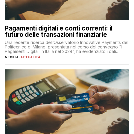
Pagamenti digitali e conti correnti: il
futuro delle transazioni finanziarie
Una recente ricerca dell’Osservatorio Innovative Payments del
Politecnico di Milano, presentata nel corso del convegno “I
Pagamenti Digitali in Italia nel 2024”, ha evidenziato i dati
definitivi del primo semestre 2024 relativamente alle
NEXILIA
-
ATTUALITÀ
transazioni dei pagamenti digitali con carta nel nostro Paese:
223 miliardi di euro. Si ritiene che il totale relativo ai 12 mesi […]