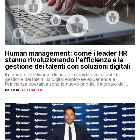
Human management: come i leader HR
stanno rivoluzionando l’efficienza e la
gestione dei talenti con soluzioni digitali
Il mondo delle Risorse Umane è in rapida evoluzione: la
gestione dei talenti, la digital employee experience e
l’efficienza operativa sono le nuove priorità. Il mercato del
lavoro, d’altra parte, è sempre più competitivo con una lotta
NEXILIA
-
ATTUALITÀ
per aggiudicarsi i talenti più validi che si intensifica e le
aspettative dei dipendenti in continua evoluzione. I […]