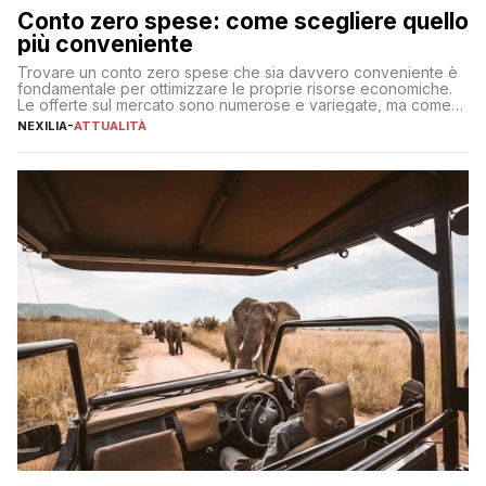
Conto zero spese: come scegliere quello
più conveniente
Trovare un conto zero spese che sia davvero conveniente è
fondamentale per ottimizzare le proprie risorse economiche.
Le offerte sul mercato sono numerose e variegate, ma come
individuare quella più adatta alle proprie esigenze senza
NEXILIA
-
ATTUALITÀ
incorrere in costi nascosti? Optare per un conto zero spese
significa eliminare le spese di gestione che spesso incidono
sul […]