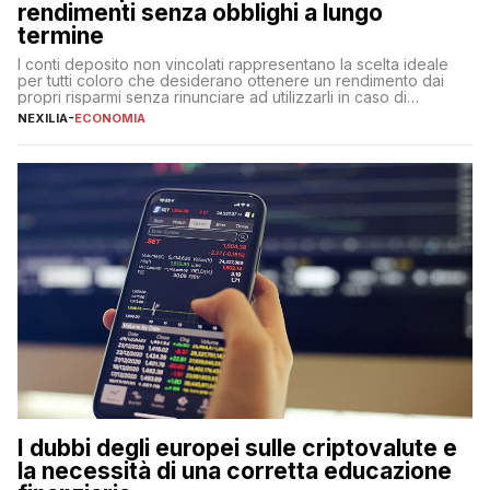
rendimenti senza obblighi a lungo
termine
I conti deposito non vincolati rappresentano la scelta ideale
per tutti coloro che desiderano ottenere un rendimento dai
propri risparmi senza rinunciare ad utilizzarli in caso di
necessità. A differenza delle forme vincolate tradizionali,
NEXILIA
-
ECONOMIA
questa tipologia consente di accedere alle somme versate in
qualsiasi momento, offrendo un equilibrio tra sicurezza,
flessibilità e rendimento. Come funzionano […]
I dubbi degli europei sulle criptovalute e
la necessità di una corretta educazione