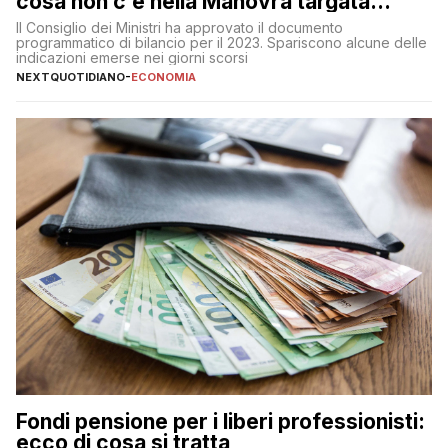
cosa non c’è nella Manovra targata
Meloni
Il Consiglio dei Ministri ha approvato il documento
programmatico di bilancio per il 2023. Spariscono alcune delle
indicazioni emerse nei giorni scorsi
NEXTQUOTIDIANO
-
ECONOMIA
Fondi pensione per i liberi professionisti:
ecco di cosa si tratta