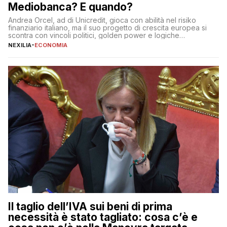
Mediobanca? E quando?
Andrea Orcel, ad di Unicredit, gioca con abilità nel risiko
finanziario italiano, ma il suo progetto di crescita europea si
scontra con vincoli politici, golden power e logiche
protezionistiche. Orcel e la mossa su Generali Andrea Orcel,
NEXILIA
-
ECONOMIA
ad di Unicredit, continua a sorprendere per la sua capacità di
muoversi con decisione in un contesto finanziario […]
Il taglio dell’IVA sui beni di prima
necessità è stato tagliato: cosa c’è e