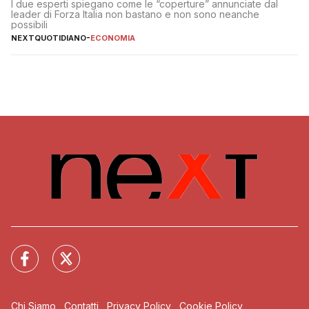
I due esperti spiegano come le “coperture” annunciate dal
leader di Forza Italia non bastano e non sono neanche
possibili
NEXTQUOTIDIANO
-
ECONOMIA
Chi Siamo
Contatti
Privacy Policy
Cookie Policy