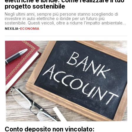
elettriche e ibride: come realizzare il tuo
progetto sostenibile
Negli ultimi anni, sempre più persone stanno scegliendo di
investire in auto elettriche o ibride per un futuro più
sostenibile. Questi veicoli, oltre a ridurre l’impatto ambientale,
offrono vantaggi economici a lungo termine, come minori costi
NEXILIA
-
ECONOMIA
di gestione e benefici fiscali. Tuttavia, l’acquisto di un’auto
nuova rappresenta un impegno finanziario significativo. Come
fare se non […]
Conto deposito non vincolato: