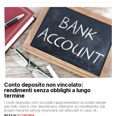
nuova rappresenta un impegno finanziario significativo. Come
fare se non […]
Conto deposito non vincolato:
rendimenti senza obblighi a lungo
termine
I conti deposito non vincolati rappresentano la scelta ideale
per tutti coloro che desiderano ottenere un rendimento dai
propri risparmi senza rinunciare ad utilizzarli in caso di
necessità. A differenza delle forme vincolate tradizionali,
NEXILIA
-
ECONOMIA