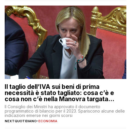
muoversi con decisione in un contesto finanziario […]
Il taglio dell’IVA sui beni di prima
necessità è stato tagliato: cosa c’è e
cosa non c’è nella Manovra targata
Meloni
Il Consiglio dei Ministri ha approvato il documento
programmatico di bilancio per il 2023. Spariscono alcune delle
indicazioni emerse nei giorni scorsi
NEXTQUOTIDIANO
-
ECONOMIA