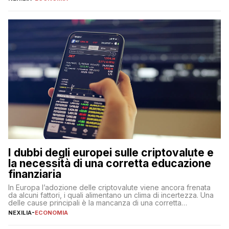
questa tipologia consente di accedere alle somme versate in
qualsiasi momento, offrendo un equilibrio tra sicurezza,
flessibilità e rendimento. Come funzionano […]
I dubbi degli europei sulle criptovalute e
la necessità di una corretta educazione
finanziaria
In Europa l’adozione delle criptovalute viene ancora frenata
da alcuni fattori, i quali alimentano un clima di incertezza. Una
delle cause principali è la mancanza di una corretta
educazione finanziaria, che impedisce ad una larga parte della
NEXILIA
-
ECONOMIA
popolazione di comprendere in modo adeguato il
funzionamento e le implicazioni di questi asset digitali. Dubbi