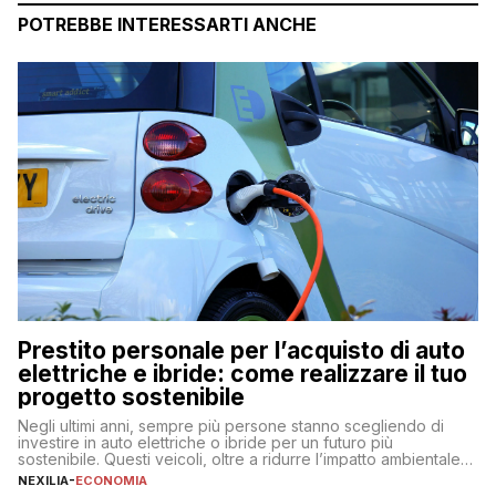
POTREBBE INTERESSARTI ANCHE
Prestito personale per l’acquisto di auto
elettriche e ibride: come realizzare il tuo
progetto sostenibile
Negli ultimi anni, sempre più persone stanno scegliendo di
investire in auto elettriche o ibride per un futuro più
sostenibile. Questi veicoli, oltre a ridurre l’impatto ambientale,
offrono vantaggi economici a lungo termine, come minori costi
NEXILIA
-
ECONOMIA
di gestione e benefici fiscali. Tuttavia, l’acquisto di un’auto