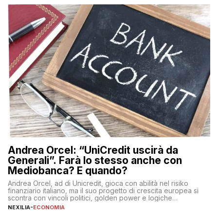
sulle criptovalute: […]
Andrea Orcel: “UniCredit uscirà da
Generali”. Farà lo stesso anche con
Mediobanca? E quando?
Andrea Orcel, ad di Unicredit, gioca con abilità nel risiko
finanziario italiano, ma il suo progetto di crescita europea si
scontra con vincoli politici, golden power e logiche
protezionistiche. Orcel e la mossa su Generali Andrea Orcel,
NEXILIA
-
ECONOMIA
ad di Unicredit, continua a sorprendere per la sua capacità di