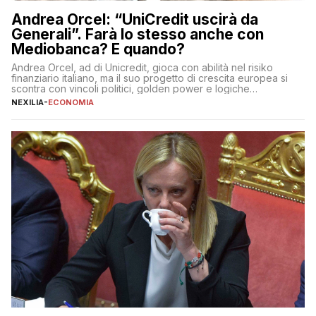
Andrea Orcel: “UniCredit uscirà da
Generali”. Farà lo stesso anche con
Mediobanca? E quando?
Andrea Orcel, ad di Unicredit, gioca con abilità nel risiko
finanziario italiano, ma il suo progetto di crescita europea si
scontra con vincoli politici, golden power e logiche
protezionistiche. Orcel e la mossa su Generali Andrea Orcel,
NEXILIA
-
ECONOMIA
ad di Unicredit, continua a sorprendere per la sua capacità di
muoversi con decisione in un contesto finanziario […]