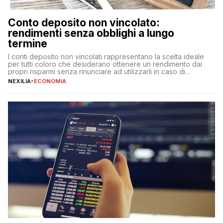
Conto deposito non vincolato:
rendimenti senza obblighi a lungo
termine
I conti deposito non vincolati rappresentano la scelta ideale
per tutti coloro che desiderano ottenere un rendimento dai
propri risparmi senza rinunciare ad utilizzarli in caso di
necessità. A differenza delle forme vincolate tradizionali,
NEXILIA
-
ECONOMIA
questa tipologia consente di accedere alle somme versate in
qualsiasi momento, offrendo un equilibrio tra sicurezza,
flessibilità e rendimento. Come funzionano […]