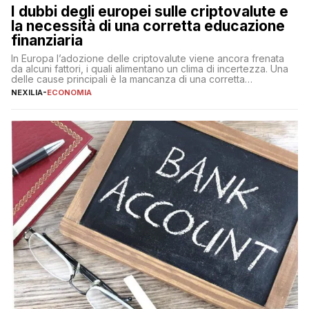
I dubbi degli europei sulle criptovalute e
la necessità di una corretta educazione
finanziaria
In Europa l’adozione delle criptovalute viene ancora frenata
da alcuni fattori, i quali alimentano un clima di incertezza. Una
delle cause principali è la mancanza di una corretta
educazione finanziaria, che impedisce ad una larga parte della
NEXILIA
-
ECONOMIA
popolazione di comprendere in modo adeguato il
funzionamento e le implicazioni di questi asset digitali. Dubbi
sulle criptovalute: […]