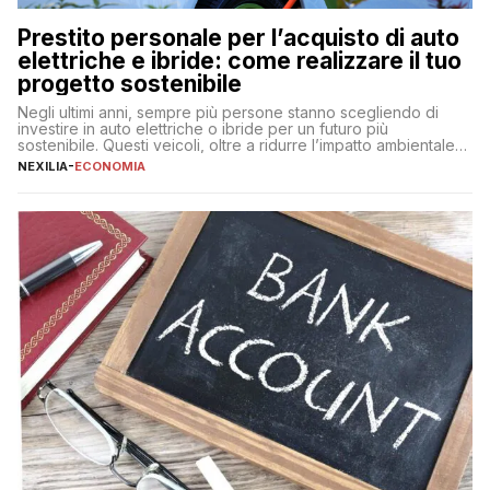
Prestito personale per l’acquisto di auto
elettriche e ibride: come realizzare il tuo
progetto sostenibile
Negli ultimi anni, sempre più persone stanno scegliendo di
investire in auto elettriche o ibride per un futuro più
sostenibile. Questi veicoli, oltre a ridurre l’impatto ambientale,
offrono vantaggi economici a lungo termine, come minori costi
NEXILIA
-
ECONOMIA
di gestione e benefici fiscali. Tuttavia, l’acquisto di un’auto
nuova rappresenta un impegno finanziario significativo. Come
fare se non […]