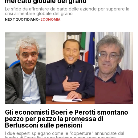
mercato globale del grano
Le sfide da affrontare da parte delle aziende per superare la
crisi alimentare globale del grano
NEXTQUOTIDIANO
-
ECONOMIA
Gli economisti Boeri e Perotti smontano
pezzo per pezzo la promessa di
Berlusconi sulle pensioni
I due esperti spiegano come le “coperture” annunciate dal
leader di Forza Italia non bastano e non sono neanche