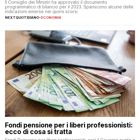
Meloni
Il Consiglio dei Ministri ha approvato il documento
programmatico di bilancio per il 2023. Spariscono alcune delle
indicazioni emerse nei giorni scorsi
NEXTQUOTIDIANO
-
ECONOMIA
Fondi pensione per i liberi professionisti:
ecco di cosa si tratta
Fondi Pensione per liberi professionisti: così il Governo punta a