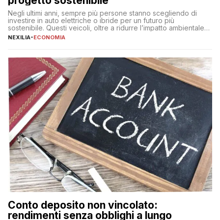
progetto sostenibile
Negli ultimi anni, sempre più persone stanno scegliendo di
investire in auto elettriche o ibride per un futuro più
sostenibile. Questi veicoli, oltre a ridurre l’impatto ambientale,
offrono vantaggi economici a lungo termine, come minori costi
NEXILIA
-
ECONOMIA
di gestione e benefici fiscali. Tuttavia, l’acquisto di un’auto
nuova rappresenta un impegno finanziario significativo. Come
fare se non […]
Conto deposito non vincolato:
rendimenti senza obblighi a lungo