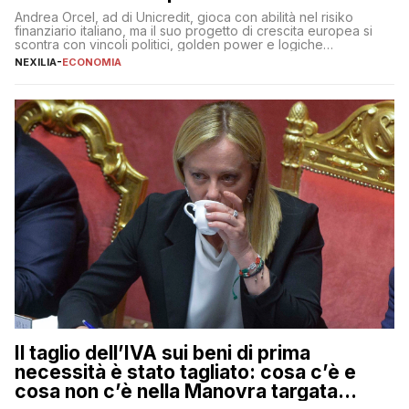
Andrea Orcel, ad di Unicredit, gioca con abilità nel risiko
finanziario italiano, ma il suo progetto di crescita europea si
scontra con vincoli politici, golden power e logiche
protezionistiche. Orcel e la mossa su Generali Andrea Orcel,
NEXILIA
-
ECONOMIA
ad di Unicredit, continua a sorprendere per la sua capacità di
muoversi con decisione in un contesto finanziario […]
Il taglio dell’IVA sui beni di prima
necessità è stato tagliato: cosa c’è e
cosa non c’è nella Manovra targata