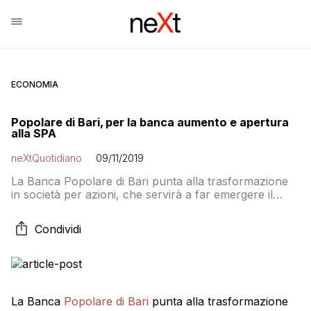
ECONOMIA
Popolare di Bari, per la banca aumento e apertura
alla SPA
neXtQuotidiano
09/11/2019
La Banca Popolare di Bari punta alla trasformazione
in società per azioni, che servirà a far emergere il
beneficio fiscale delle DTA da circa 400 milioni, e a un
aumento di capitale per riportare i ratios patrimoniali al
Condividi
di sopra dei requisiti SREP
La Banca
Popolare di Bari
punta alla trasformazione