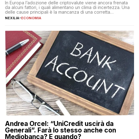
In Europa l’adozione delle criptovalute viene ancora frenata
da alcuni fattori, i quali alimentano un clima di incertezza. Una
delle cause principali è la mancanza di una corretta
educazione finanziaria, che impedisce ad una larga parte della
NEXILIA
-
ECONOMIA
popolazione di comprendere in modo adeguato il
funzionamento e le implicazioni di questi asset digitali. Dubbi
sulle criptovalute: […]
Andrea Orcel: “UniCredit uscirà da
Generali”. Farà lo stesso anche con
Mediobanca? E quando?