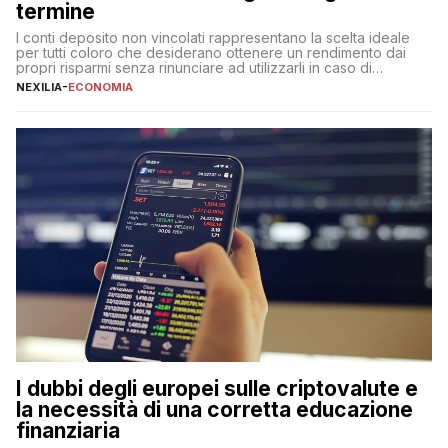
termine
I conti deposito non vincolati rappresentano la scelta ideale
per tutti coloro che desiderano ottenere un rendimento dai
propri risparmi senza rinunciare ad utilizzarli in caso di
necessità. A differenza delle forme vincolate tradizionali,
NEXILIA
-
ECONOMIA
questa tipologia consente di accedere alle somme versate in
qualsiasi momento, offrendo un equilibrio tra sicurezza,
flessibilità e rendimento. Come funzionano […]
I dubbi degli europei sulle criptovalute e
la necessità di una corretta educazione
finanziaria