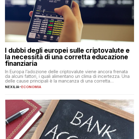
I dubbi degli europei sulle criptovalute e
la necessità di una corretta educazione
finanziaria
In Europa l’adozione delle criptovalute viene ancora frenata
da alcuni fattori, i quali alimentano un clima di incertezza. Una
delle cause principali è la mancanza di una corretta
educazione finanziaria, che impedisce ad una larga parte della
NEXILIA
-
ECONOMIA
popolazione di comprendere in modo adeguato il
funzionamento e le implicazioni di questi asset digitali. Dubbi
sulle criptovalute: […]