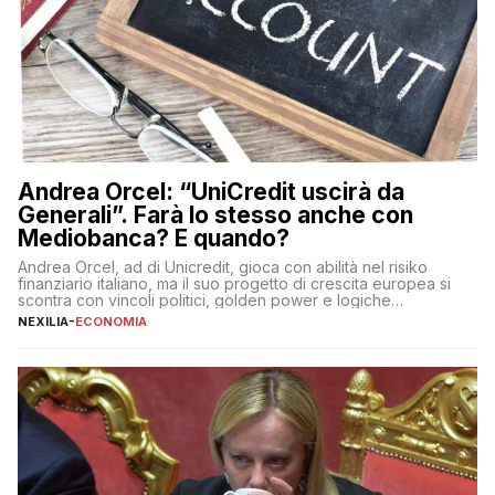
Andrea Orcel: “UniCredit uscirà da
Generali”. Farà lo stesso anche con
Mediobanca? E quando?
Andrea Orcel, ad di Unicredit, gioca con abilità nel risiko
finanziario italiano, ma il suo progetto di crescita europea si
scontra con vincoli politici, golden power e logiche
protezionistiche. Orcel e la mossa su Generali Andrea Orcel,
NEXILIA
-
ECONOMIA
ad di Unicredit, continua a sorprendere per la sua capacità di
muoversi con decisione in un contesto finanziario […]