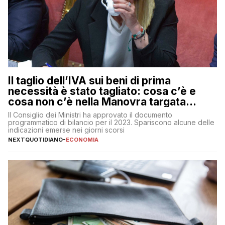
Il taglio dell’IVA sui beni di prima
necessità è stato tagliato: cosa c’è e
cosa non c’è nella Manovra targata
Meloni
Il Consiglio dei Ministri ha approvato il documento
programmatico di bilancio per il 2023. Spariscono alcune delle
indicazioni emerse nei giorni scorsi
NEXTQUOTIDIANO
-
ECONOMIA