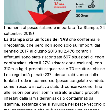
I numeri sul pesce italiano e importato (La Stampa, 24
settembre 2018)
La Stampa cita un focus dei NAS
che conferma le
irregolarità, che però non sono solo sull’import: dal
gennaio 2017 al giugno 2018 su 2.476 controlli
effettuati sono state riscontrate 697 situazioni di «non
conformità», circa il 27% (ristorazione esclusa), con
310mila kg di prodotti sequestrati e 70 strutture chiuse.
Le irregolarità penali (237 i denunciati) vanno dalla
tentata frode in commercio (pesce congelato venduto
come fresco o in cattivo stato di conservazione) fino
alle lesioni per aver somministrato ai clienti prodotti
infestati dalla larva dell’anisakis o contaminati da
istamina, sostanza che si sviluppa nel pesce vecchio o
mal conservato e che può provocare una reazione