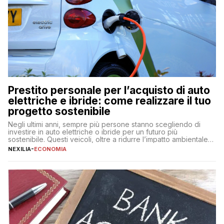
Prestito personale per l’acquisto di auto
elettriche e ibride: come realizzare il tuo
progetto sostenibile
Negli ultimi anni, sempre più persone stanno scegliendo di
investire in auto elettriche o ibride per un futuro più
sostenibile. Questi veicoli, oltre a ridurre l’impatto ambientale,
offrono vantaggi economici a lungo termine, come minori costi
NEXILIA
-
ECONOMIA
di gestione e benefici fiscali. Tuttavia, l’acquisto di un’auto
nuova rappresenta un impegno finanziario significativo. Come
fare se non […]