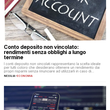
Conto deposito non vincolato:
rendimenti senza obblighi a lungo
termine
I conti deposito non vincolati rappresentano la scelta ideale
per tutti coloro che desiderano ottenere un rendimento dai
propri risparmi senza rinunciare ad utilizzarli in caso di
necessità. A differenza delle forme vincolate tradizionali,
NEXILIA
-
ECONOMIA
questa tipologia consente di accedere alle somme versate in
qualsiasi momento, offrendo un equilibrio tra sicurezza,
flessibilità e rendimento. Come funzionano […]