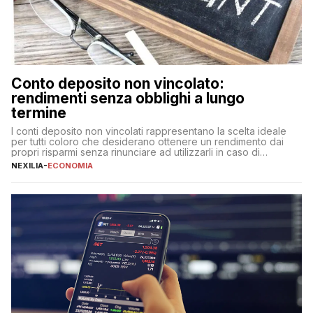
Conto deposito non vincolato:
rendimenti senza obblighi a lungo
termine
I conti deposito non vincolati rappresentano la scelta ideale
per tutti coloro che desiderano ottenere un rendimento dai
propri risparmi senza rinunciare ad utilizzarli in caso di
necessità. A differenza delle forme vincolate tradizionali,
NEXILIA
-
ECONOMIA
questa tipologia consente di accedere alle somme versate in
qualsiasi momento, offrendo un equilibrio tra sicurezza,
flessibilità e rendimento. Come funzionano […]