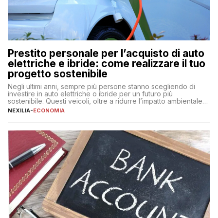
Prestito personale per l’acquisto di auto
elettriche e ibride: come realizzare il tuo
progetto sostenibile
Negli ultimi anni, sempre più persone stanno scegliendo di
investire in auto elettriche o ibride per un futuro più
sostenibile. Questi veicoli, oltre a ridurre l’impatto ambientale,
offrono vantaggi economici a lungo termine, come minori costi
NEXILIA
-
ECONOMIA
di gestione e benefici fiscali. Tuttavia, l’acquisto di un’auto
nuova rappresenta un impegno finanziario significativo. Come
fare se non […]