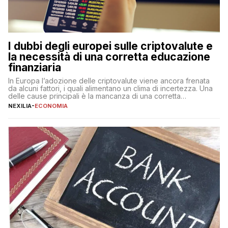
I dubbi degli europei sulle criptovalute e
la necessità di una corretta educazione
finanziaria
In Europa l’adozione delle criptovalute viene ancora frenata
da alcuni fattori, i quali alimentano un clima di incertezza. Una
delle cause principali è la mancanza di una corretta
educazione finanziaria, che impedisce ad una larga parte della
NEXILIA
-
ECONOMIA
popolazione di comprendere in modo adeguato il
funzionamento e le implicazioni di questi asset digitali. Dubbi
sulle criptovalute: […]