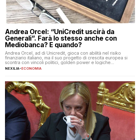
Andrea Orcel: “UniCredit uscirà da
Generali”. Farà lo stesso anche con
Mediobanca? E quando?
Andrea Orcel, ad di Unicredit, gioca con abilità nel risiko
finanziario italiano, ma il suo progetto di crescita europea si
scontra con vincoli politici, golden power e logiche
protezionistiche. Orcel e la mossa su Generali Andrea Orcel,
NEXILIA
-
ECONOMIA
ad di Unicredit, continua a sorprendere per la sua capacità di
muoversi con decisione in un contesto finanziario […]