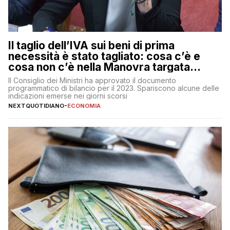
Il taglio dell’IVA sui beni di prima
necessità è stato tagliato: cosa c’è e
cosa non c’è nella Manovra targata
Meloni
Il Consiglio dei Ministri ha approvato il documento
programmatico di bilancio per il 2023. Spariscono alcune delle
indicazioni emerse nei giorni scorsi
NEXTQUOTIDIANO
-
ECONOMIA