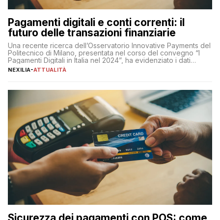
Pagamenti digitali e conti correnti: il
futuro delle transazioni finanziarie
Una recente ricerca dell’Osservatorio Innovative Payments del
Politecnico di Milano, presentata nel corso del convegno “I
Pagamenti Digitali in Italia nel 2024”, ha evidenziato i dati
definitivi del primo semestre 2024 relativamente alle
NEXILIA
-
ATTUALITÀ
transazioni dei pagamenti digitali con carta nel nostro Paese:
223 miliardi di euro. Si ritiene che il totale relativo ai 12 mesi […]
Sicurezza dei pagamenti con POS: come