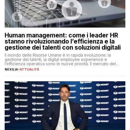
Human management: come i leader HR
stanno rivoluzionando l’efficienza e la
gestione dei talenti con soluzioni digitali
Il mondo delle Risorse Umane è in rapida evoluzione: la
gestione dei talenti, la digital employee experience e
l’efficienza operativa sono le nuove priorità. Il mercato del
lavoro, d’altra parte, è sempre più competitivo con una lotta
NEXILIA
-
ATTUALITÀ
per aggiudicarsi i talenti più validi che si intensifica e le
aspettative dei dipendenti in continua evoluzione. I […]