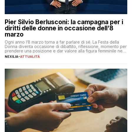
Pier Silvio Berlusconi: la campagna per i
diritti delle donne in occasione dell’8
marzo
Ogni anno l’8 marzo torna a far parlare di sé. La Festa della
Donna diventa occasione di dibattito, riflessione, momento per
prendere una posizione e dar valore alla figura femminile nella
sua complessità e crucialità. A lanciare un messaggio “forte e
NEXILIA
-
ATTUALITÀ
chiaro” quest’anno è stato anche Pier Silvio Berlusconi,
amministratore delegato di Mediaset, che ha […]