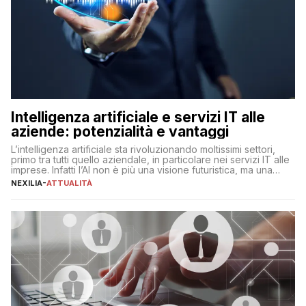
Intelligenza artificiale e servizi IT alle
aziende: potenzialità e vantaggi
L’intelligenza artificiale sta rivoluzionando moltissimi settori,
primo tra tutti quello aziendale, in particolare nei servizi IT alle
imprese. Infatti l’AI non è più una visione futuristica, ma una
realtà operativa che sta portando a un cambio significativo in
NEXILIA
-
ATTUALITÀ
ogni ambito. L’inserimento delle tecnologie di intelligenza
artificiale porta non solo all’ottimizzazione di diverse
operazioni, bensì comporta […]