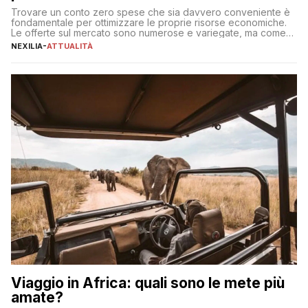
Trovare un conto zero spese che sia davvero conveniente è
fondamentale per ottimizzare le proprie risorse economiche.
Le offerte sul mercato sono numerose e variegate, ma come
individuare quella più adatta alle proprie esigenze senza
NEXILIA
-
ATTUALITÀ
incorrere in costi nascosti? Optare per un conto zero spese
significa eliminare le spese di gestione che spesso incidono
sul […]
Viaggio in Africa: quali sono le mete più
amate?