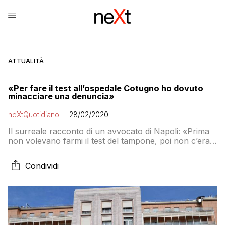
ATTUALITÀ
«Per fare il test all’ospedale Cotugno ho dovuto
minacciare una denuncia»
neXtQuotidiano
28/02/2020
Il surreale racconto di un avvocato di Napoli: «Prima
non volevano farmi il test del tampone, poi non c’era
una risposta certa sul coronavirus, anche se poi mi
chiedevano di stare in quarantena. Solo leggendo i
Condividi
giornali giovedì mattina, ho capito che l’avvocato
positivo al Cotugno ero io»