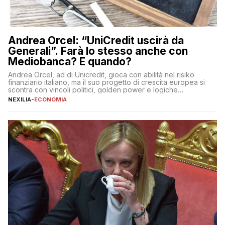
Andrea Orcel: “UniCredit uscirà da
Generali”. Farà lo stesso anche con
Mediobanca? E quando?
Andrea Orcel, ad di Unicredit, gioca con abilità nel risiko
finanziario italiano, ma il suo progetto di crescita europea si
scontra con vincoli politici, golden power e logiche
protezionistiche. Orcel e la mossa su Generali Andrea Orcel,
NEXILIA
-
ECONOMIA
ad di Unicredit, continua a sorprendere per la sua capacità di
muoversi con decisione in un contesto finanziario […]