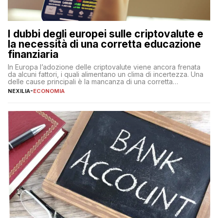
I dubbi degli europei sulle criptovalute e
la necessità di una corretta educazione
finanziaria
In Europa l’adozione delle criptovalute viene ancora frenata
da alcuni fattori, i quali alimentano un clima di incertezza. Una
delle cause principali è la mancanza di una corretta
educazione finanziaria, che impedisce ad una larga parte della
NEXILIA
-
ECONOMIA
popolazione di comprendere in modo adeguato il
funzionamento e le implicazioni di questi asset digitali. Dubbi
sulle criptovalute: […]