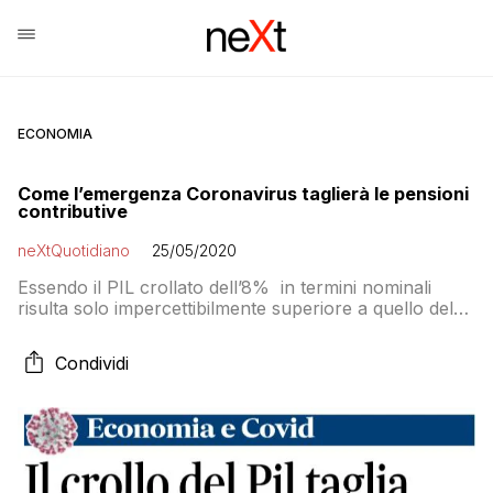
ECONOMIA
Come l’emergenza Coronavirus taglierà le pensioni
contributive
neXtQuotidiano
25/05/2020
Essendo il PIL crollato dell’8% in termini nominali
risulta solo impercettibilmente superiore a quello del
2015. Il tasso di capitalizzazione è così praticamente
nullo,mentre con il Pil nominale che il governo aveva
Condividi
stimato (anche con molta prudenza) a fine 2019 il
rendimento sarebbe stato pari all’1,9 per cento circa