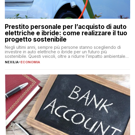
Prestito personale per l’acquisto di auto
elettriche e ibride: come realizzare il tuo
progetto sostenibile
Negli ultimi anni, sempre più persone stanno scegliendo di
investire in auto elettriche o ibride per un futuro più
sostenibile. Questi veicoli, oltre a ridurre l’impatto ambientale,
offrono vantaggi economici a lungo termine, come minori costi
NEXILIA
-
ECONOMIA
di gestione e benefici fiscali. Tuttavia, l’acquisto di un’auto
nuova rappresenta un impegno finanziario significativo. Come
fare se non […]