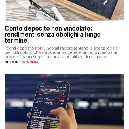
Conto deposito non vincolato:
rendimenti senza obblighi a lungo
termine
I conti deposito non vincolati rappresentano la scelta ideale
per tutti coloro che desiderano ottenere un rendimento dai
propri risparmi senza rinunciare ad utilizzarli in caso di
necessità. A differenza delle forme vincolate tradizionali,
NEXILIA
-
ECONOMIA
questa tipologia consente di accedere alle somme versate in
qualsiasi momento, offrendo un equilibrio tra sicurezza,
flessibilità e rendimento. Come funzionano […]