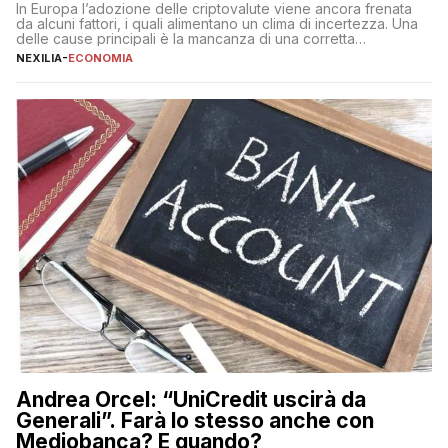
In Europa l’adozione delle criptovalute viene ancora frenata
da alcuni fattori, i quali alimentano un clima di incertezza. Una
delle cause principali è la mancanza di una corretta
educazione finanziaria, che impedisce ad una larga parte della
NEXILIA
-
ECONOMIA
popolazione di comprendere in modo adeguato il
funzionamento e le implicazioni di questi asset digitali. Dubbi
sulle criptovalute: […]
Andrea Orcel: “UniCredit uscirà da
Generali”. Farà lo stesso anche con
Mediobanca? E quando?