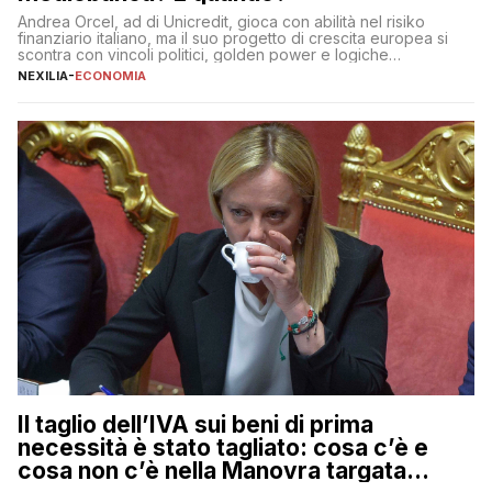
Andrea Orcel, ad di Unicredit, gioca con abilità nel risiko
finanziario italiano, ma il suo progetto di crescita europea si
scontra con vincoli politici, golden power e logiche
protezionistiche. Orcel e la mossa su Generali Andrea Orcel,
NEXILIA
-
ECONOMIA
ad di Unicredit, continua a sorprendere per la sua capacità di
muoversi con decisione in un contesto finanziario […]
Il taglio dell’IVA sui beni di prima
necessità è stato tagliato: cosa c’è e
cosa non c’è nella Manovra targata