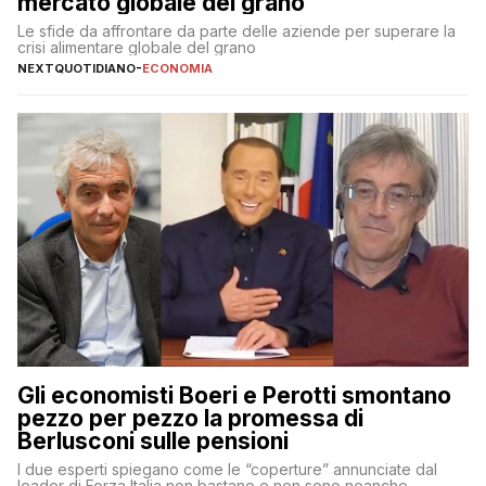
mercato globale del grano
Le sfide da affrontare da parte delle aziende per superare la
crisi alimentare globale del grano
NEXTQUOTIDIANO
-
ECONOMIA
Gli economisti Boeri e Perotti smontano
pezzo per pezzo la promessa di
Berlusconi sulle pensioni
I due esperti spiegano come le “coperture” annunciate dal
leader di Forza Italia non bastano e non sono neanche