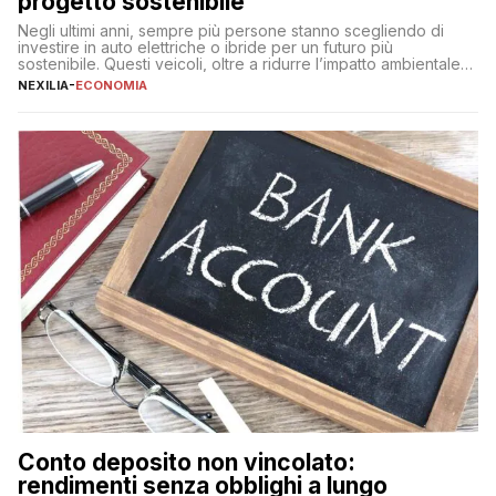
progetto sostenibile
Negli ultimi anni, sempre più persone stanno scegliendo di
investire in auto elettriche o ibride per un futuro più
sostenibile. Questi veicoli, oltre a ridurre l’impatto ambientale,
offrono vantaggi economici a lungo termine, come minori costi
NEXILIA
-
ECONOMIA
di gestione e benefici fiscali. Tuttavia, l’acquisto di un’auto
nuova rappresenta un impegno finanziario significativo. Come
fare se non […]
Conto deposito non vincolato:
rendimenti senza obblighi a lungo