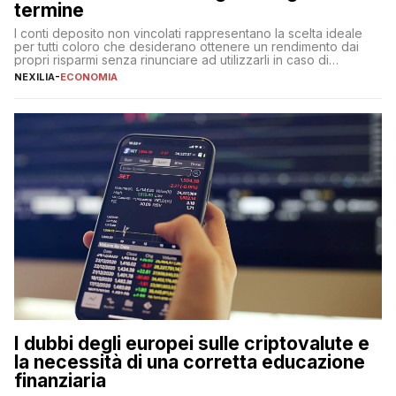
termine
I conti deposito non vincolati rappresentano la scelta ideale
per tutti coloro che desiderano ottenere un rendimento dai
propri risparmi senza rinunciare ad utilizzarli in caso di
necessità. A differenza delle forme vincolate tradizionali,
NEXILIA
-
ECONOMIA
questa tipologia consente di accedere alle somme versate in
qualsiasi momento, offrendo un equilibrio tra sicurezza,
flessibilità e rendimento. Come funzionano […]
I dubbi degli europei sulle criptovalute e
la necessità di una corretta educazione
finanziaria