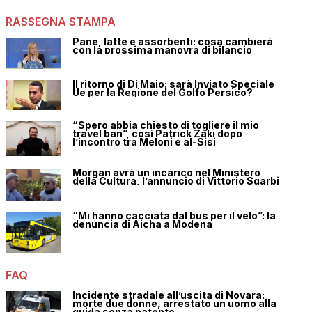
RASSEGNA STAMPA
Pane, latte e assorbenti: cosa cambierà
con la prossima manovra di bilancio
Il ritorno di Di Maio: sarà Inviato Speciale
Ue per la Regione del Golfo Persico?
“Spero abbia chiesto di togliere il mio
travel ban”, così Patrick Zaki dopo
l’incontro tra Meloni e al-Sisi
Morgan avrà un incarico nel Ministero
della Cultura, l’annuncio di Vittorio Sgarbi
“Mi hanno cacciata dal bus per il velo”: la
denuncia di Aicha a Modena
FAQ
Incidente stradale all’uscita di Novara:
morte due donne, arrestato un uomo alla
guida senza patente