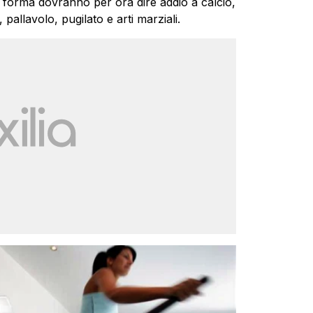
n forma dovranno per ora dire addio a calcio,
 pallavolo, pugilato e arti marziali.