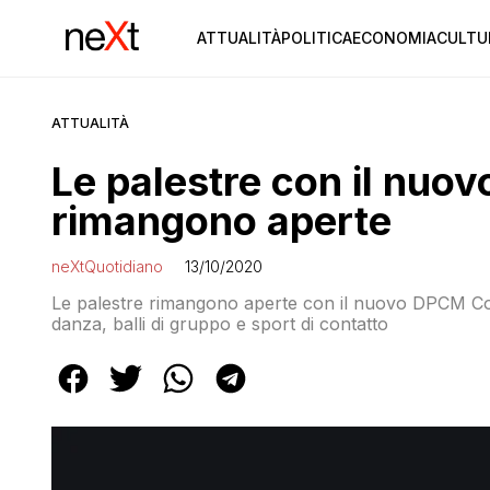
ATTUALITÀ
POLITICA
ECONOMIA
CULTU
ATTUALITÀ
Le palestre con il nu
rimangono aperte
neXtQuotidiano
13/10/2020
Le palestre rimangono aperte con il nuovo DPCM Coro
danza, balli di gruppo e sport di contatto