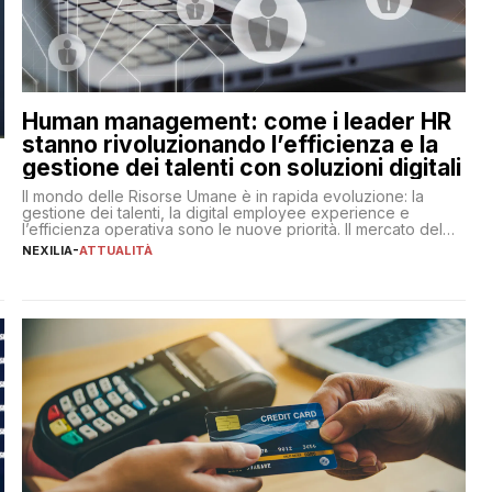
Human management: come i leader HR
stanno rivoluzionando l’efficienza e la
gestione dei talenti con soluzioni digitali
Il mondo delle Risorse Umane è in rapida evoluzione: la
gestione dei talenti, la digital employee experience e
l’efficienza operativa sono le nuove priorità. Il mercato del
lavoro, d’altra parte, è sempre più competitivo con una lotta
NEXILIA
-
ATTUALITÀ
per aggiudicarsi i talenti più validi che si intensifica e le
aspettative dei dipendenti in continua evoluzione. I […]