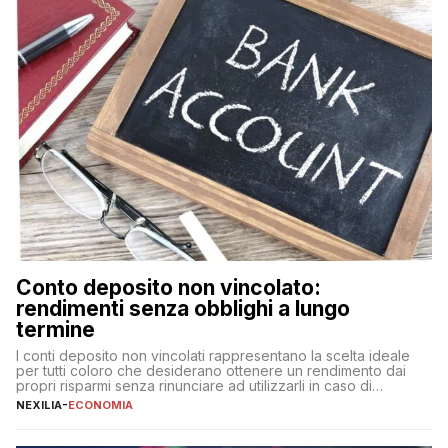
Conto deposito non vincolato:
rendimenti senza obblighi a lungo
termine
I conti deposito non vincolati rappresentano la scelta ideale
per tutti coloro che desiderano ottenere un rendimento dai
propri risparmi senza rinunciare ad utilizzarli in caso di
necessità. A differenza delle forme vincolate tradizionali,
NEXILIA
-
ECONOMIA
questa tipologia consente di accedere alle somme versate in
qualsiasi momento, offrendo un equilibrio tra sicurezza,
flessibilità e rendimento. Come funzionano […]