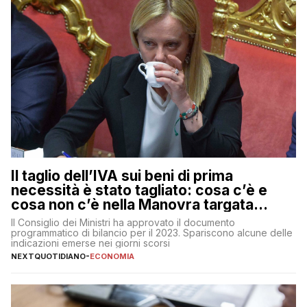
Il taglio dell’IVA sui beni di prima
necessità è stato tagliato: cosa c’è e
cosa non c’è nella Manovra targata
Meloni
Il Consiglio dei Ministri ha approvato il documento
programmatico di bilancio per il 2023. Spariscono alcune delle
indicazioni emerse nei giorni scorsi
NEXTQUOTIDIANO
-
ECONOMIA