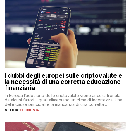
I dubbi degli europei sulle criptovalute e
la necessità di una corretta educazione
finanziaria
In Europa l’adozione delle criptovalute viene ancora frenata
da alcuni fattori, i quali alimentano un clima di incertezza. Una
delle cause principali è la mancanza di una corretta
educazione finanziaria, che impedisce ad una larga parte della
NEXILIA
-
ECONOMIA
popolazione di comprendere in modo adeguato il
funzionamento e le implicazioni di questi asset digitali. Dubbi
sulle criptovalute: […]