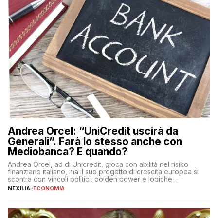
Andrea Orcel: “UniCredit uscirà da
Generali”. Farà lo stesso anche con
Mediobanca? E quando?
Andrea Orcel, ad di Unicredit, gioca con abilità nel risiko
finanziario italiano, ma il suo progetto di crescita europea si
scontra con vincoli politici, golden power e logiche
protezionistiche. Orcel e la mossa su Generali Andrea Orcel,
NEXILIA
-
ECONOMIA
ad di Unicredit, continua a sorprendere per la sua capacità di
muoversi con decisione in un contesto finanziario […]