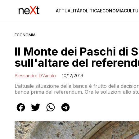
ATTUALITÀ
POLITICA
ECONOMIA
CULTU
ECONOMIA
Il Monte dei Paschi di S
sull'altare del refere
Alessandro D'Amato
10/12/2016
L’attuale situazione della banca è frutto della decisio
banca prima del referendum. Ora le soluzioni allo st
fare sei mesi fa. Vediamo quali sono