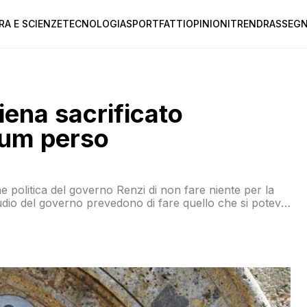
RA E SCIENZE
TECNOLOGIA
SPORT
FATTI
OPINIONI
TREND
RASSEGN
iena sacrificato
ndum perso
ne politica del governo Renzi di non fare niente per la
udio del governo prevedono di fare quello che si poteva