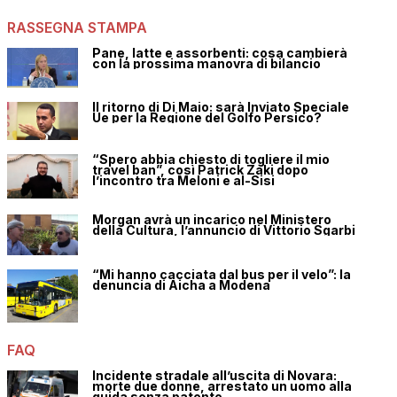
RASSEGNA STAMPA
Pane, latte e assorbenti: cosa cambierà
con la prossima manovra di bilancio
Il ritorno di Di Maio: sarà Inviato Speciale
Ue per la Regione del Golfo Persico?
“Spero abbia chiesto di togliere il mio
travel ban”, così Patrick Zaki dopo
l’incontro tra Meloni e al-Sisi
Morgan avrà un incarico nel Ministero
della Cultura, l’annuncio di Vittorio Sgarbi
“Mi hanno cacciata dal bus per il velo”: la
denuncia di Aicha a Modena
FAQ
Incidente stradale all’uscita di Novara:
morte due donne, arrestato un uomo alla
guida senza patente