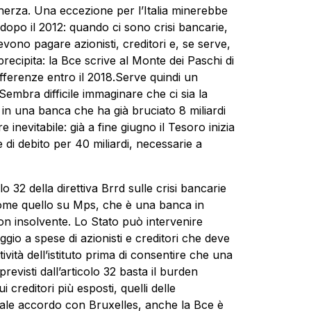
herza. Una eccezione per l’Italia minerebbe
 dopo il 2012: quando ci sono crisi bancarie,
evono pagare azionisti, creditori e, se serve,
 precipita: la Bce scrive al Monte dei Paschi di
sofferenze entro il 2018.Serve quindi un
 Sembra difficile immaginare che ci sia la
di in una banca che ha già bruciato 8 miliardi
 inevitabile: già a fine giugno il Tesoro inizia
e di debito per 40 miliardi, necessarie a
lo 32 della direttiva Brrd sulle crisi bancarie
 come quello su Mps, che è una banca in
on insolvente. Lo Stato può intervenire
taggio a spese di azionisti e creditori che deve
ività dell’istituto prima di consentire che una
previsti dall’articolo 32 basta il burden
 creditori più esposti, quelli delle
iale accordo con Bruxelles, anche la Bce è