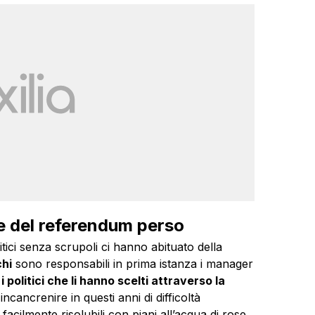
are del referendum perso
itici senza scrupoli ci hanno abituato della
chi
sono responsabili in prima istanza i manager
e
i politici che li hanno scelti attraverso la
incancrenire in questi anni di difficoltà
facilmente risolubili con piani all’acqua di rose