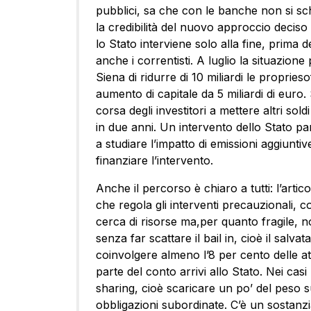
pubblici, sa che con le banche non si sc
la credibilità del nuovo approccio deciso
lo Stato interviene solo alla fine, prima d
anche i correntisti. A luglio la situazione
Siena di ridurre di 10 miliardi le proprie
aumento di capitale da 5 miliardi di euro.
corsa degli investitori a mettere altri sol
in due anni. Un intervento dello Stato pare
a studiare l’impatto di emissioni aggiuntiv
finanziare l’intervento.
Anche il percorso è chiaro a tutti: l’artico
che regola gli interventi precauzionali,
cerca di risorse ma,per quanto fragile, n
senza far scattare il bail in, cioè il salva
coinvolgere almeno l’8 per cento delle att
parte del conto arrivi allo Stato. Nei casi 
sharing, cioè scaricare un po’ del peso sui
obbligazioni subordinate. C’è un sostanz