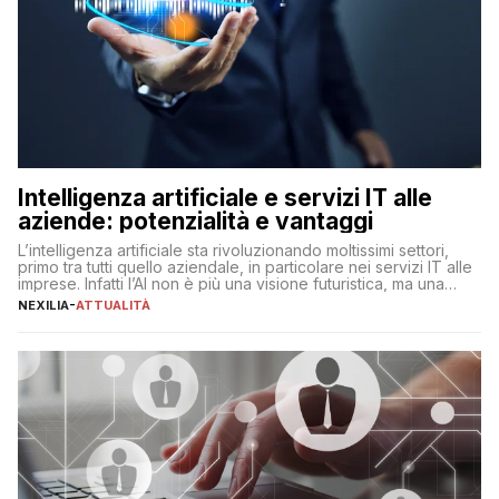
Intelligenza artificiale e servizi IT alle
aziende: potenzialità e vantaggi
L’intelligenza artificiale sta rivoluzionando moltissimi settori,
primo tra tutti quello aziendale, in particolare nei servizi IT alle
imprese. Infatti l’AI non è più una visione futuristica, ma una
realtà operativa che sta portando a un cambio significativo in
NEXILIA
-
ATTUALITÀ
ogni ambito. L’inserimento delle tecnologie di intelligenza
artificiale porta non solo all’ottimizzazione di diverse
operazioni, bensì comporta […]