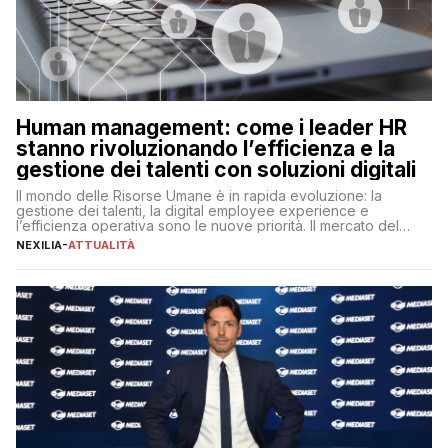
Human management: come i leader HR
stanno rivoluzionando l’efficienza e la
gestione dei talenti con soluzioni digitali
Il mondo delle Risorse Umane è in rapida evoluzione: la
gestione dei talenti, la digital employee experience e
l’efficienza operativa sono le nuove priorità. Il mercato del
lavoro, d’altra parte, è sempre più competitivo con una lotta
NEXILIA
-
ATTUALITÀ
per aggiudicarsi i talenti più validi che si intensifica e le
aspettative dei dipendenti in continua evoluzione. I […]