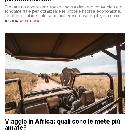
Trovare un conto zero spese che sia davvero conveniente è
fondamentale per ottimizzare le proprie risorse economiche.
Le offerte sul mercato sono numerose e variegate, ma come
individuare quella più adatta alle proprie esigenze senza
NEXILIA
-
ATTUALITÀ
incorrere in costi nascosti? Optare per un conto zero spese
significa eliminare le spese di gestione che spesso incidono
sul […]
Viaggio in Africa: quali sono le mete più
amate?