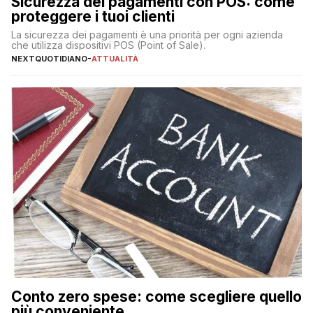
Sicurezza dei pagamenti con POS: come
proteggere i tuoi clienti
La sicurezza dei pagamenti è una priorità per ogni azienda
che utilizza dispositivi POS (Point of Sale).
NEXTQUOTIDIANO
-
ATTUALITÀ
Conto zero spese: come scegliere quello
più conveniente