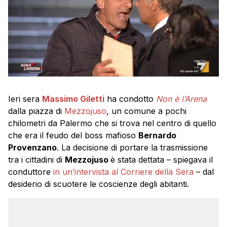
Ieri sera
Massimo Giletti
ha condotto
Non è l’Arena
dalla piazza di
Mezzojuso
, un comune a pochi
chilometri da Palermo che si trova nel centro di quello
che era il feudo del boss mafioso
Bernardo
Provenzano
. La decisione di portare la trasmissione
tra i cittadini di
Mezzojuso
è stata dettata – spiegava il
conduttore
in un’intervista al Corriere della Sera
– dal
desiderio di scuotere le coscienze degli abitanti.