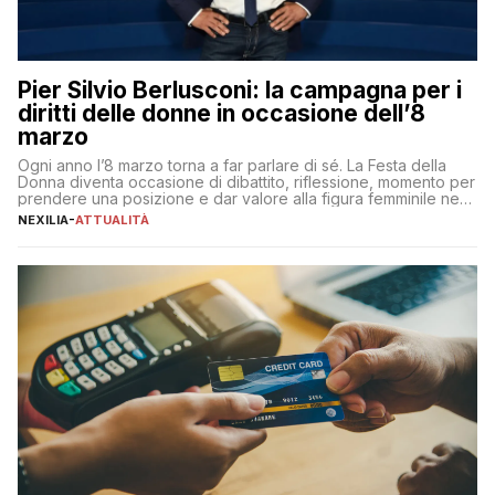
Pier Silvio Berlusconi: la campagna per i
diritti delle donne in occasione dell’8
marzo
Ogni anno l’8 marzo torna a far parlare di sé. La Festa della
Donna diventa occasione di dibattito, riflessione, momento per
prendere una posizione e dar valore alla figura femminile nella
sua complessità e crucialità. A lanciare un messaggio “forte e
NEXILIA
-
ATTUALITÀ
chiaro” quest’anno è stato anche Pier Silvio Berlusconi,
amministratore delegato di Mediaset, che ha […]