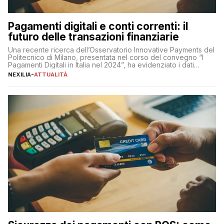
Pagamenti digitali e conti correnti: il
futuro delle transazioni finanziarie
Una recente ricerca dell’Osservatorio Innovative Payments del
Politecnico di Milano, presentata nel corso del convegno “I
Pagamenti Digitali in Italia nel 2024”, ha evidenziato i dati
definitivi del primo semestre 2024 relativamente alle
NEXILIA
-
ATTUALITÀ
transazioni dei pagamenti digitali con carta nel nostro Paese:
223 miliardi di euro. Si ritiene che il totale relativo ai 12 mesi […]