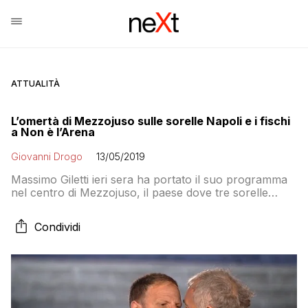
ATTUALITÀ
L’omertà di Mezzojuso sulle sorelle Napoli e i fischi
a Non è l’Arena
Giovanni Drogo
13/05/2019
Massimo Giletti ieri sera ha portato il suo programma
nel centro di Mezzojuso, il paese dove tre sorelle
sono da anni vittime di intimidazioni da parte della
mafia dei pascoli interessata ad impossessarsi dei loro
Condividi
terreni. Ma il sindaco Giardina e la cittadinanza che ha
assistito alla trasmissione dalla piazza hanno deciso di
continuare a non schierarsi contro la mafia